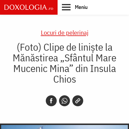
Skip
Meniu
to
main
Main
content
navigation
Locuri de pelerinaj
(Foto) Clipe de liniște la
Mănăstirea „Sfântul Mare
Mucenic Mina” din Insula
Chios