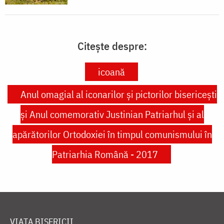
Citește despre:
icoană
Anul omagial al iconarilor şi pictorilor bisericeşti
şi Anul comemorativ Justinian Patriarhul şi al
apărătorilor Ortodoxiei în timpul comunismului în
Patriarhia Română - 2017
VIAȚA BISERICII