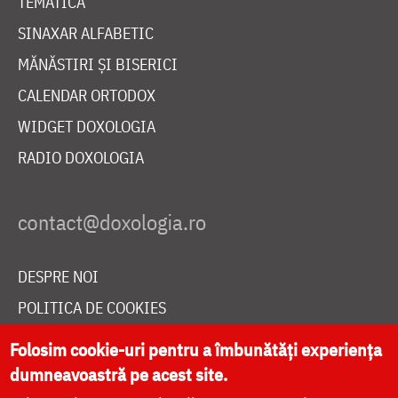
TEMATICĂ
SINAXAR ALFABETIC
MĂNĂSTIRI ȘI BISERICI
CALENDAR ORTODOX
WIDGET DOXOLOGIA
RADIO DOXOLOGIA
DESPRE NOI
POLITICA DE COOKIES
DONEAZĂ ONLINE PENTRU CATEDRALA NAȚIONALĂ
Folosim cookie-uri pentru a îmbunătăți experiența
dumneavoastră pe acest site.