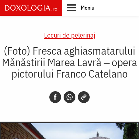
Skip
Meniu
to
main
Main
content
navigation
Locuri de pelerinaj
(Foto) Fresca aghiasmatarului
Mănăstirii Marea Lavră ‒ opera
pictorului Franco Catelano