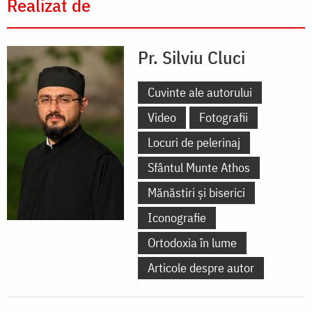
Realizat de
Pr. Silviu Cluci
Cuvinte ale autorului
Video
Fotografii
Locuri de pelerinaj
Sfântul Munte Athos
Mănăstiri și biserici
Iconografie
Ortodoxia în lume
Articole despre autor