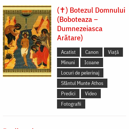
(✝) Botezul Domnului
(Boboteaza –
Dumnezeiasca
Arătare)
Acatist
Canon
Viață
Minuni
Icoane
Locuri de pelerinaj
Sfântul Munte Athos
Predici
Video
Fotografii