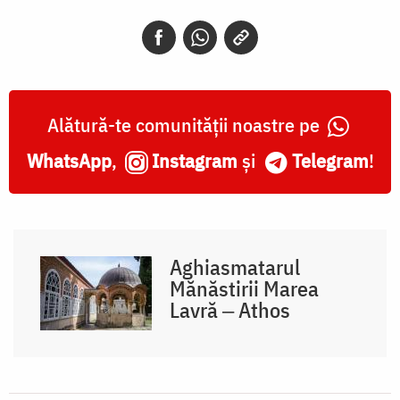
Alătură-te comunității noastre pe
WhatsApp
,
Instagram
și
Telegram
!
Aghiasmatarul
Mănăstirii Marea
Lavră ‒ Athos