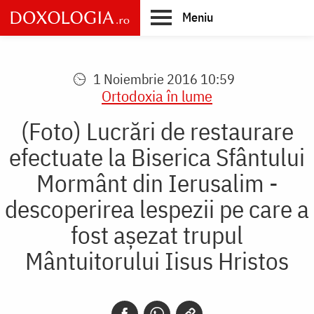
Skip
Meniu
to
main
Main
content
navigation
1 Noiembrie 2016 10:59
Ortodoxia în lume
(Foto) Lucrări de restaurare
efectuate la Biserica Sfântului
Mormânt din Ierusalim -
descoperirea lespezii pe care a
fost aşezat trupul
Mântuitorului Iisus Hristos