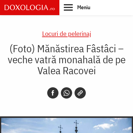
Skip
Meniu
to
main
Main
content
navigation
Locuri de pelerinaj
(Foto) Mănăstirea Fâstâci –
veche vatră monahală de pe
Valea Racovei