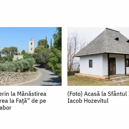
erin la Mănăstirea
(Foto) Acasă la Sfântul
ea la Față” de pe
Iacob Hozevitul
abor