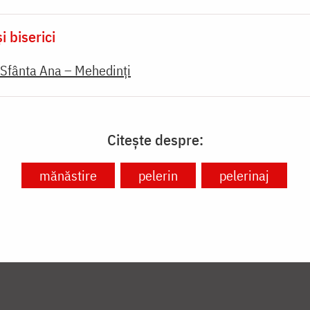
i biserici
Sfânta Ana – Mehedinți
Citește despre:
mănăstire
pelerin
pelerinaj