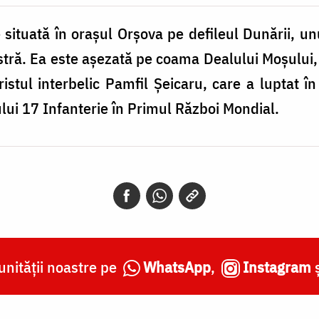
situată în orașul Orșova pe defileul Dunării, u
astră. Ea este așezată pe coama Dealului Moșului
aristul interbelic Pamfil Șeicaru, care a luptat î
ui 17 Infanterie în Primul Război Mondial.
nității noastre pe
WhatsApp
,
Instagram