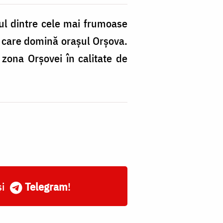
nul dintre cele mai frumoase
, care domină orașul Orșova.
n zona Orșovei în calitate de
și
Telegram
!