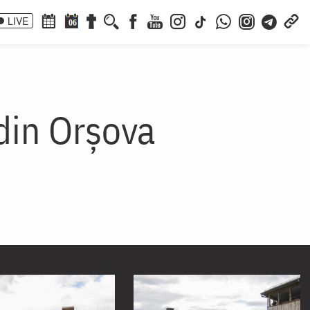
LIVE
06
din Orșova