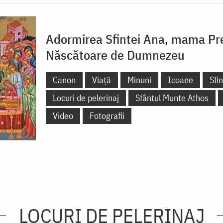
Adormirea Sfintei Ana, mama Pre
Născătoare de Dumnezeu
Canon
Viață
Minuni
Icoane
Sfi
Locuri de pelerinaj
Sfântul Munte Athos
Video
Fotografii
LOCURI DE PELERINAJ