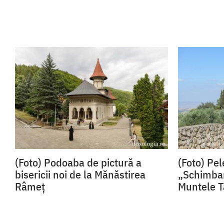
(Foto) Podoaba de pictură a
(Foto) Pel
bisericii noi de la Mănăstirea
„Schimbar
Râmeț
Muntele T