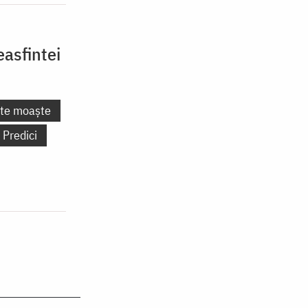
asfintei
nte moaște
Predici