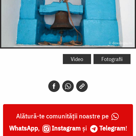
Video
Fotografii
Alătură-te comunității noastre pe
WhatsApp
,
Instagram
și
Telegram
!