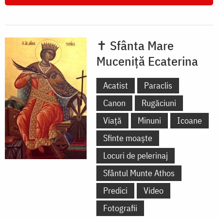
✝ Sfânta Mare
Muceniță Ecaterina
Acatist
Paraclis
Canon
Rugăciuni
Viață
Minuni
Icoane
Sfinte moaște
Locuri de pelerinaj
Sfântul Munte Athos
Predici
Video
Fotografii