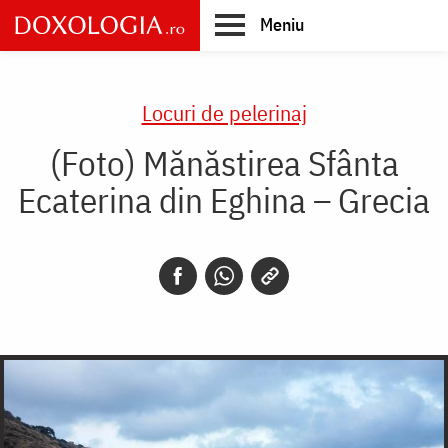
Skip
Meniu
to
main
Main
content
navigation
Locuri de pelerinaj
(Foto) Mănăstirea Sfânta
Ecaterina din Eghina – Grecia