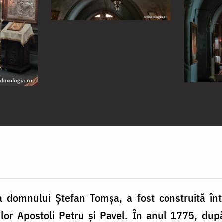
 a domnului Ștefan Tomșa, a fost construită înt
ților Apostoli Petru și Pavel. În anul 1775, du