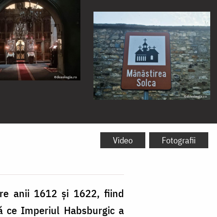
Video
Fotografii
re anii 1612 și 1622, fiind
pă ce Imperiul Habsburgic a