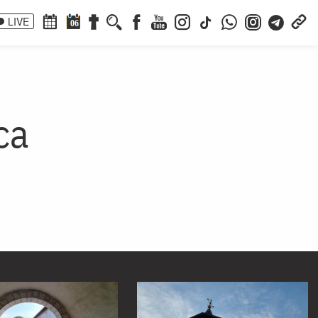
LIVE
06
ca