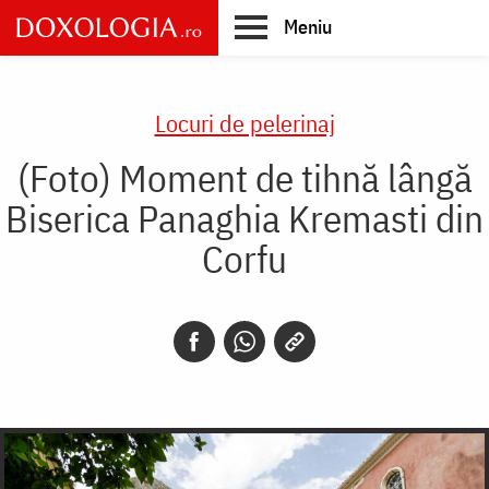
Skip
Meniu
to
main
Main
content
navigation
Locuri de pelerinaj
(Foto) Moment de tihnă lângă
Biserica Panaghia Kremasti din
Corfu