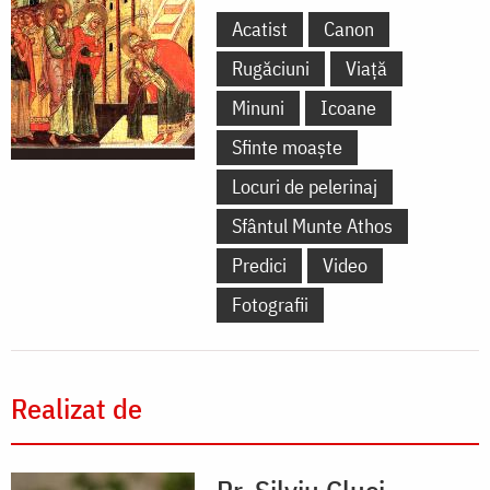
Acatist
Canon
Rugăciuni
Viață
Minuni
Icoane
Sfinte moaște
Locuri de pelerinaj
Sfântul Munte Athos
Predici
Video
Fotografii
Realizat de
Pr. Silviu Cluci