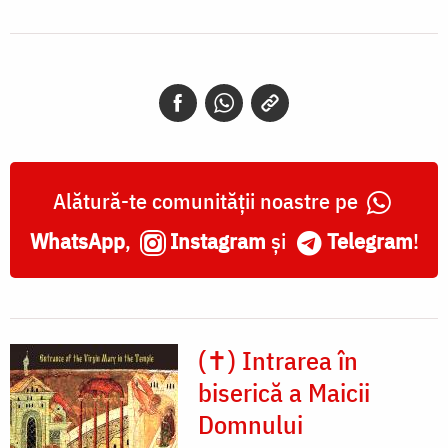
Alătură-te comunității noastre pe
WhatsApp
,
Instagram
și
Telegram
!
(✝) Intrarea în
biserică a Maicii
Domnului