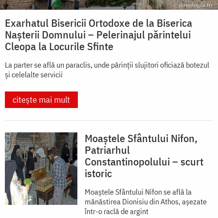
Exarhatul Bisericii Ortodoxe de la Biserica
Nașterii Domnului – Pelerinajul părintelui
Cleopa la Locurile Sfinte
La parter se află un paraclis, unde părinții slujitori oficiază botezul
și celelalte servicii
citește mai mult
Moaștele Sfântului Nifon,
Patriarhul
Constantinopolului – scurt
istoric
Moaștele Sfântului Nifon se află la
mănăstirea Dionisiu din Athos, aşezate
într-o raclă de argint