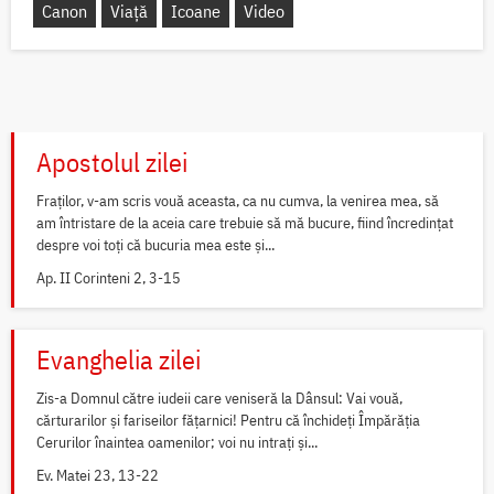
Canon
Viață
Icoane
Video
Apostolul zilei
Fraților, v-am scris vouă aceasta, ca nu cumva, la venirea mea, să
am întristare de la aceia care trebuie să mă bucure, fiind încredințat
despre voi toți că bucuria mea este și...
Ap. II Corinteni 2, 3-15
Evanghelia zilei
Zis-a Domnul către iudeii care veniseră la Dânsul: Vai vouă,
cărturarilor și fariseilor fățarnici! Pentru că închideți Împărăția
Cerurilor înaintea oamenilor; voi nu intrați și...
Ev. Matei 23, 13-22