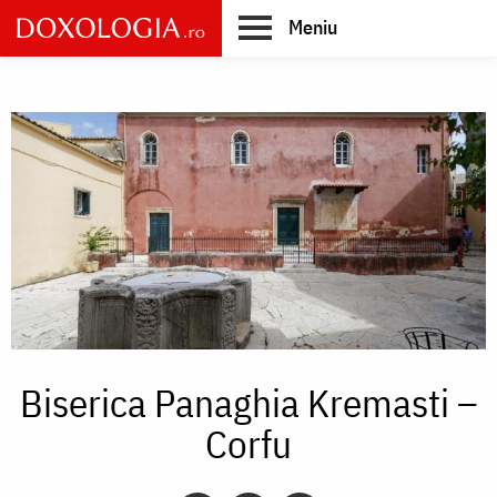
Skip
Meniu
to
main
Main
content
navigation
Biserica Panaghia Kremasti –
Corfu