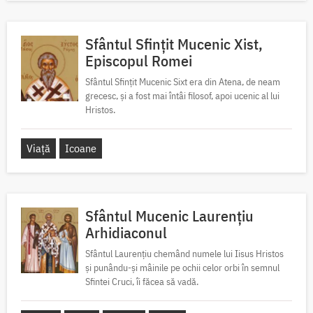
Sfântul Sfințit Mucenic Xist,
Episcopul Romei
Sfântul Sfințit Mucenic Sixt era din Atena, de neam
grecesc, și a fost mai întâi filosof, apoi ucenic al lui
Hristos.
Viață
Icoane
Sfântul Mucenic Laurențiu
Arhidiaconul
Sfântul Laurențiu chemând numele lui Iisus Hristos
și punându-și mâinile pe ochii celor orbi în semnul
Sfintei Cruci, îi făcea să vadă.