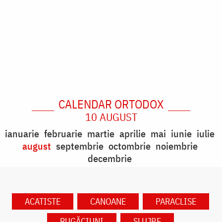
CALENDAR ORTODOX
10 AUGUST
ianuarie
februarie
martie
aprilie
mai
iunie
iulie
august
septembrie
octombrie
noiembrie
decembrie
ACATISTE
CANOANE
PARACLISE
RUGĂCIUNI
SLUJBE