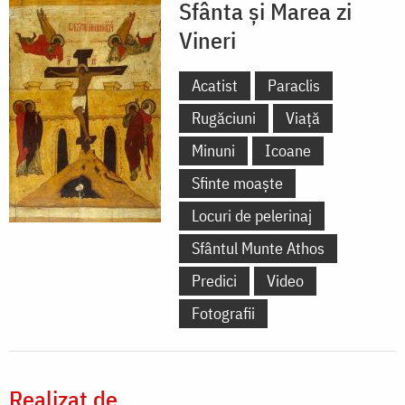
Sfânta și Marea zi
Vineri
Acatist
Paraclis
Rugăciuni
Viață
Minuni
Icoane
Sfinte moaște
Locuri de pelerinaj
Sfântul Munte Athos
Predici
Video
Fotografii
Realizat de