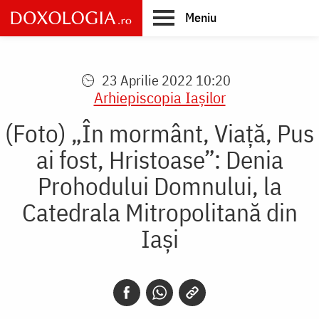
Skip
Meniu
to
main
Main
content
navigation
23 Aprilie 2022 10:20
Arhiepiscopia Iaşilor
(Foto) „În mormânt, Viaţă, Pus
ai fost, Hristoase”: Denia
Prohodului Domnului, la
Catedrala Mitropolitană din
Iași