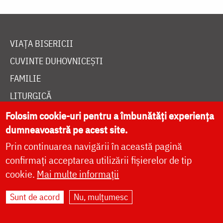
VIAȚA BISERICII
CUVINTE DUHOVNICEȘTI
FAMILIE
LITURGICĂ
BIBLIOTECĂ
Folosim cookie-uri pentru a îmbunătăți experiența
dumneavoastră pe acest site.
ÎNTREABĂ PREOTUL
Prin continuarea navigării în această pagină
MEDIA
confirmați acceptarea utilizării fișierelor de tip
ȘTIRI
cookie.
Mai multe informații
HRAMUL SFINTEI CUVIOASE PARASCHEVA
Sunt de acord
Nu, mulțumesc
AUTORI