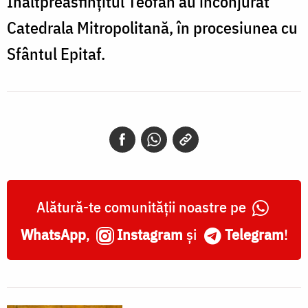
Înaltpreasfințitul Teofan au înconjurat
Catedrala Mitropolitană, în procesiunea cu
Sfântul Epitaf.
Alătură-te comunității noastre pe
WhatsApp
,
Instagram
și
Telegram
!