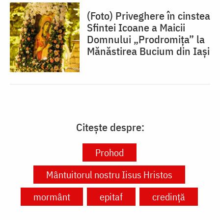
(Foto) Priveghere în cinstea
Sfintei Icoane a Maicii
Domnului „Prodromița” la
Mănăstirea Bucium din Iași
Citește despre:
Prohod
Mântuitorul nostru Iisus Hristos
mormânt
epitaf
credință