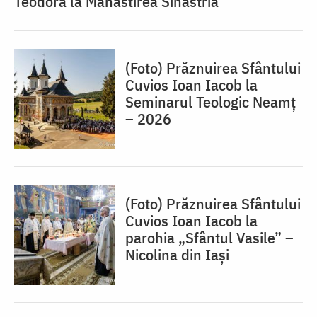
Teodora la Mănăstirea Sihăstria
(Foto) Prăznuirea Sfântului
Cuvios Ioan Iacob la
Seminarul Teologic Neamț
– 2026
(Foto) Prăznuirea Sfântului
Cuvios Ioan Iacob la
parohia „Sfântul Vasile” –
Nicolina din Iași