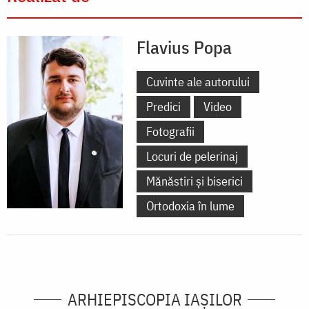
Flavius Popa
Cuvinte ale autorului
Predici
Video
Fotografii
Locuri de pelerinaj
Mănăstiri și biserici
Ortodoxia în lume
ARHIEPISCOPIA IAŞILOR