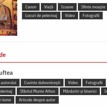
Canon
Viață
Icoane
Sfinte moaște
Locuri de pelerinaj
Video
Fotografii
 de
uftea
 autorului
Cuvinte duhovnicești
Video
Fotografii
elerinaj
Sfântul Munte Athos
Mănăstiri și biserici
I
în lume
Articole despre autor