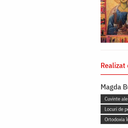
Realizat
Magda B
Cuvinte ale
Locuri de p
Ortodoxia 