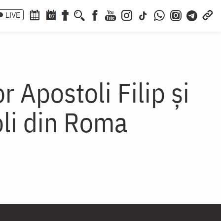
LIVE
07
 Apostoli Filip și
oli din Roma