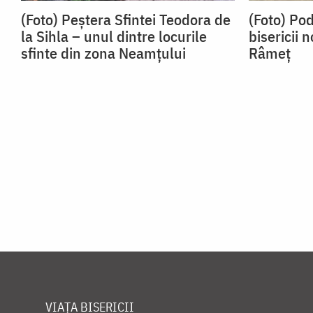
(Foto) Peștera Sfintei Teodora de
(Foto) Po
la Sihla – unul dintre locurile
bisericii 
sfinte din zona Neamțului
Râmeț
VIAȚA BISERICII