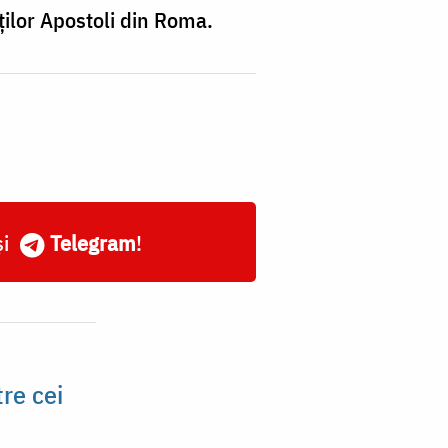
nţilor Apostoli din Roma.
și
Telegram
!
tre cei