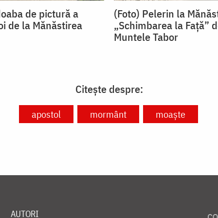
doaba de pictură a
(Foto) Pelerin la Mănăs
noi de la Mănăstirea
„Schimbarea la Față” d
Muntele Tabor
Citește despre:
apostol
mormânt
moaște
AUTORI