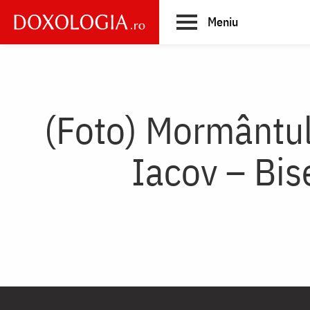
Skip
Meniu
to
main
Main
content
navigation
(Foto) Mormântul 
Iacov – Bis