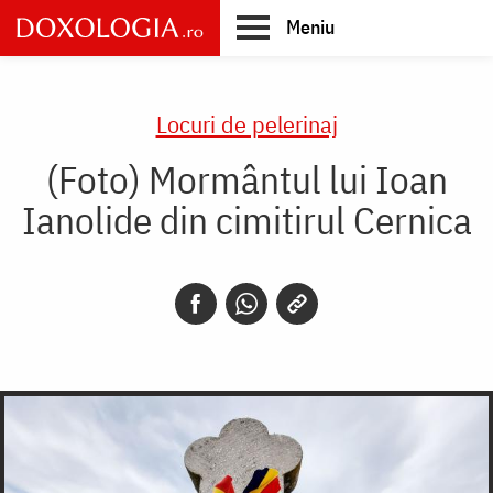
Skip
Meniu
to
main
Main
content
navigation
Locuri de pelerinaj
(Foto) Mormântul lui Ioan
Ianolide din cimitirul Cernica