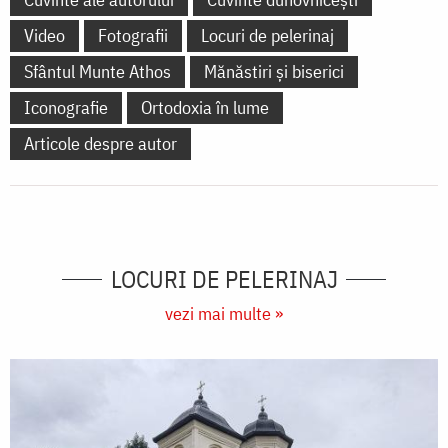
Video
Fotografii
Locuri de pelerinaj
Sfântul Munte Athos
Mănăstiri și biserici
Iconografie
Ortodoxia în lume
Articole despre autor
LOCURI DE PELERINAJ
vezi mai multe »