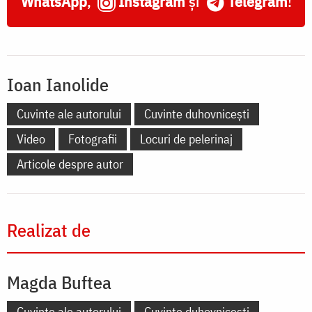
WhatsApp
,
Instagram
și
Telegram
!
Ioan Ianolide
Cuvinte ale autorului
Cuvinte duhovnicești
Video
Fotografii
Locuri de pelerinaj
Articole despre autor
Realizat de
Magda Buftea
Cuvinte ale autorului
Cuvinte duhovnicești