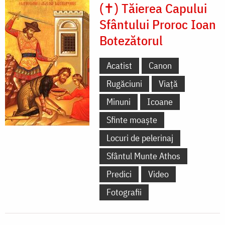
(✝) Tăierea Capului
Sfântului Proroc Ioan
Botezătorul
Acatist
Canon
Rugăciuni
Viață
Minuni
Icoane
Sfinte moaște
Locuri de pelerinaj
Sfântul Munte Athos
Predici
Video
Fotografii