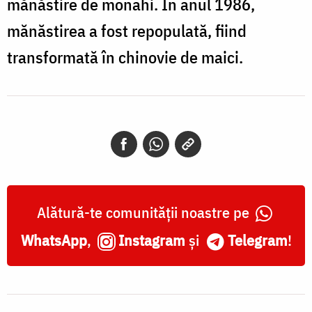
mănăstire de monahi. În anul 1986,
mănăstirea a fost repopulată, fiind
transformată în chinovie de maici.
Alătură-te comunității noastre pe
WhatsApp
,
Instagram
și
Telegram
!