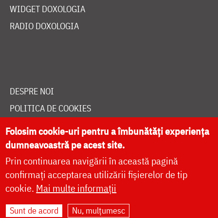
WIDGET DOXOLOGIA
RADIO DOXOLOGIA
DESPRE NOI
POLITICA DE COOKIES
DONEAZĂ ONLINE PENTRU CATEDRALA NAȚIONALĂ
Folosim cookie-uri pentru a îmbunătăți experiența
dumneavoastră pe acest site.
Prin continuarea navigării în această pagină
LIVE
confirmați acceptarea utilizării fișierelor de tip
cookie.
Mai multe informații
Site dezvoltat de
DOXOLOGIA MEDIA
,
Sunt de acord
Nu, mulțumesc