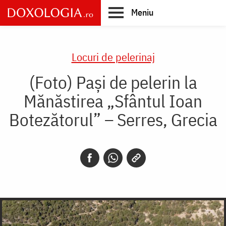
Skip
Meniu
to
main
Main
content
navigation
Locuri de pelerinaj
(Foto) Paşi de pelerin la
Mănăstirea „Sfântul Ioan
Botezătorul” – Serres, Grecia