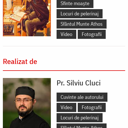
Sfinte moaște
Locuri de pelerinaj
Sfântul Munte Athos
Video
Fotografii
Realizat de
Pr. Silviu Cluci
Cuvinte ale autorului
Video
Fotografii
Locuri de pelerinaj
Sfântul Munte Athos