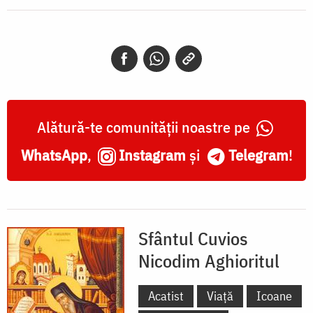
Alătură-te comunității noastre pe
WhatsApp
,
Instagram
și
Telegram
!
Sfântul Cuvios
Nicodim Aghioritul
Acatist
Viață
Icoane