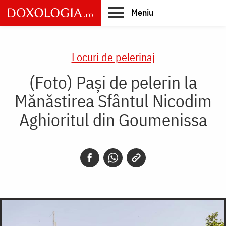
Skip
Meniu
to
main
Main
content
navigation
Locuri de pelerinaj
(Foto) Pași de pelerin la
Mănăstirea Sfântul Nicodim
Aghioritul din Goumenissa