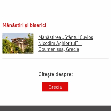
Mănăstiri și biserici
Mănăstirea „Sfântul Cuvios
Nicodim Aghioritul” –
Goumenissa, Grecia
Citește despre:
Grecia