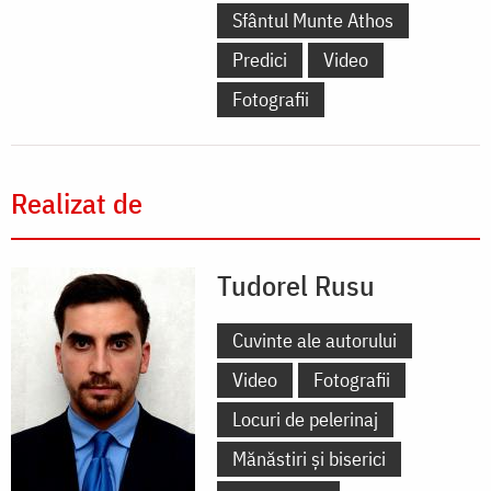
Sfântul Munte Athos
Predici
Video
Fotografii
Realizat de
Tudorel Rusu
Cuvinte ale autorului
Video
Fotografii
Locuri de pelerinaj
Mănăstiri și biserici