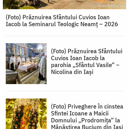
(Foto) Prăznuirea Sfântului Cuvios Ioan
Iacob la Seminarul Teologic Neamț – 2026
(Foto) Prăznuirea Sfântului
Cuvios Ioan Iacob la
parohia „Sfântul Vasile” –
Nicolina din Iași
(Foto) Priveghere în cinstea
Sfintei Icoane a Maicii
Domnului „Prodromița” la
Mănăstirea Bucium din Iași