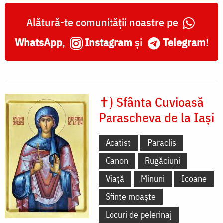
Alătură-te comunității noastre pe
WhatsApp
,
Instagram
și
Telegram
!
✝) Sfânta Cuvioasă
Parascheva de la Iași
Acatist
Paraclis
Canon
Rugăciuni
Viață
Minuni
Icoane
Sfinte moaște
Locuri de pelerinaj