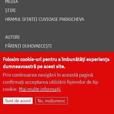
MEDIA
ȘTIRI
HRAMUL SFINTEI CUVIOASE PARASCHEVA
AUTORI
PĂRINȚI DUHOVNICEȘTI
MAICI CU VIAȚĂ DUHOVNICEASCĂ
Folosim cookie-uri pentru a îmbunătăți experiența
TEMATICĂ
dumneavoastră pe acest site.
SINAXAR ALFABETIC
Prin continuarea navigării în această pagină
confirmați acceptarea utilizării fișierelor de tip
MĂNĂSTIRI ȘI BISERICI
cookie.
Mai multe informații
CALENDAR ORTODOX
WIDGET DOXOLOGIA
Sunt de acord
Nu, mulțumesc
RADIO DOXOLOGIA