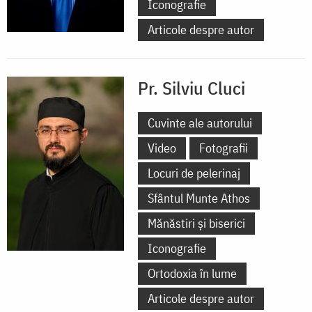
Iconografie
Articole despre autor
Pr. Silviu Cluci
Cuvinte ale autorului
Video
Fotografii
Locuri de pelerinaj
Sfântul Munte Athos
Mănăstiri și biserici
Iconografie
Ortodoxia în lume
Articole despre autor