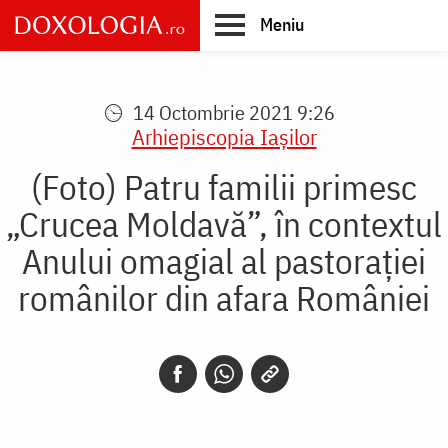
Skip
Meniu
to
main
Main
content
navigation
14 Octombrie 2021 9:26
Arhiepiscopia Iaşilor
(Foto) Patru familii primesc
„Crucea Moldavă”, în contextul
Anului omagial al pastoraţiei
românilor din afara României