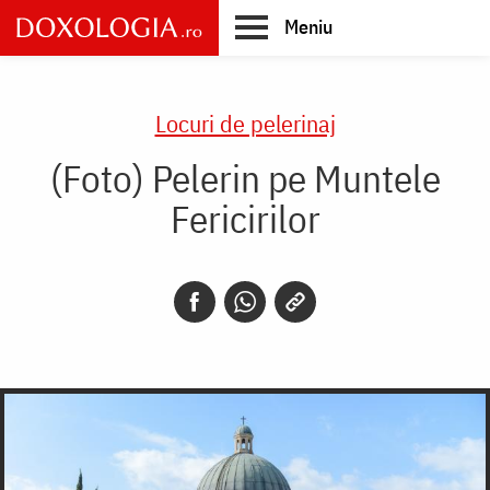
Skip
Meniu
to
main
Main
content
navigation
Locuri de pelerinaj
(Foto) Pelerin pe Muntele
Fericirilor