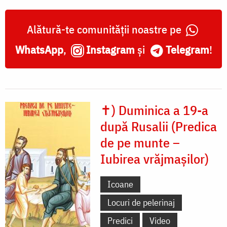
Alătură-te comunității noastre pe
WhatsApp
,
Instagram
și
Telegram
!
✝) Duminica a 19-a
după Rusalii (Predica
de pe munte –
Iubirea vrăjmașilor)
Icoane
Locuri de pelerinaj
Predici
Video