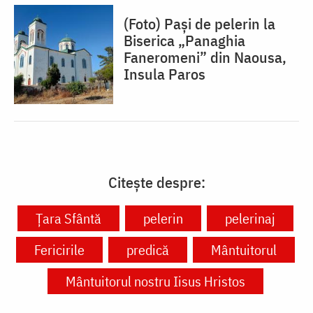
(Foto) Pași de pelerin la
Biserica „Panaghia
Faneromeni” din Naousa,
Insula Paros
Citește despre:
Ţara Sfântă
pelerin
pelerinaj
Fericirile
predică
Mântuitorul
Mântuitorul nostru Iisus Hristos