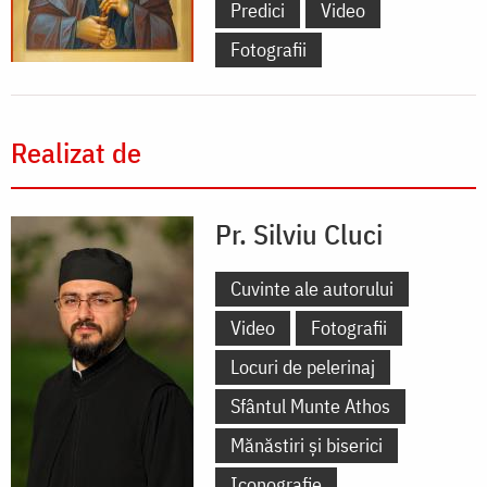
Predici
Video
Fotografii
Realizat de
Pr. Silviu Cluci
Cuvinte ale autorului
Video
Fotografii
Locuri de pelerinaj
Sfântul Munte Athos
Mănăstiri și biserici
Iconografie