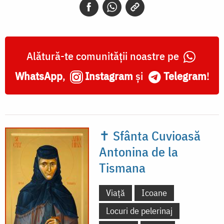
Alătură-te comunității noastre pe
WhatsApp
,
Instagram
și
Telegram
!
✝ Sfânta Cuvioasă
Antonina de la
Tismana
Viață
Icoane
Locuri de pelerinaj