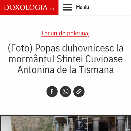
Skip
Meniu
to
main
Main
content
navigation
Locuri de pelerinaj
(Foto) Popas duhovnicesc la
mormântul Sfintei Cuvioase
Antonina de la Tismana