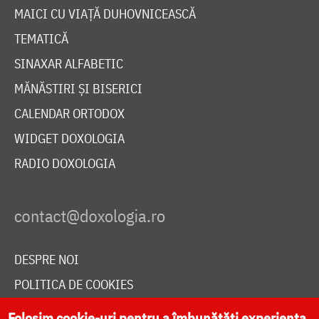
MAICI CU VIAȚĂ DUHOVNICEASCĂ
TEMATICĂ
SINAXAR ALFABETIC
MĂNĂSTIRI ȘI BISERICI
CALENDAR ORTODOX
WIDGET DOXOLOGIA
RADIO DOXOLOGIA
DESPRE NOI
POLITICA DE COOKIES
DONEAZĂ ONLINE PENTRU CATEDRALA NAȚIONALĂ
Folosim cookie-uri pentru a îmbunătăți experiența