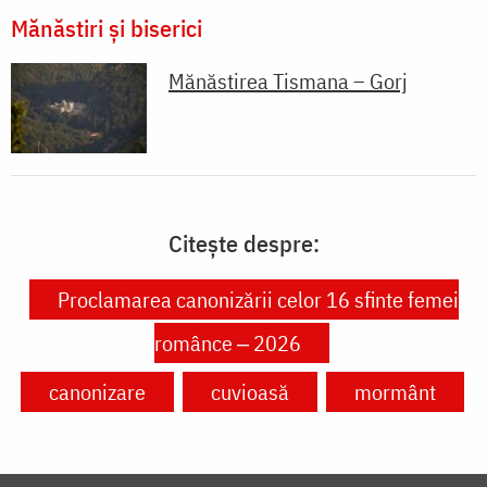
Mănăstiri și biserici
Mănăstirea Tismana – Gorj
Citește despre:
Proclamarea canonizării celor 16 sfinte femei
românce ‒ 2026
canonizare
cuvioasă
mormânt