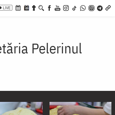
LIVE
09
etăria Pelerinul