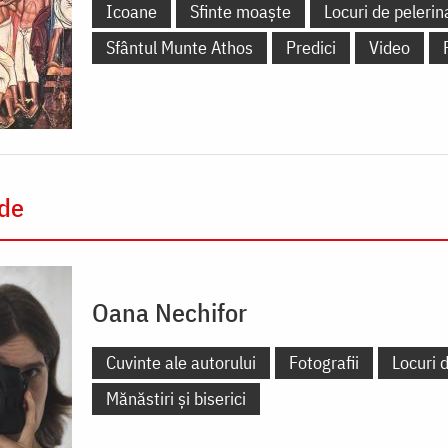
Icoane
Sfinte moaște
Locuri de pelerin
Sfântul Munte Athos
Predici
Video
 de
Oana Nechifor
Cuvinte ale autorului
Fotografii
Locuri d
Mănăstiri și biserici