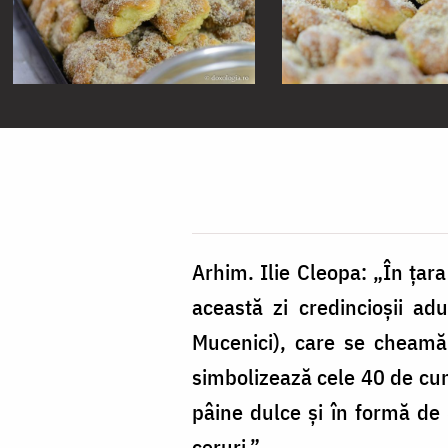
Arhim. Ilie Cleopa: „În ţara
această zi credincioşii a
Mucenici), care se cheamă 
simbolizează cele 40 de cunu
pâine dulce şi în formă de 
ceruri.”