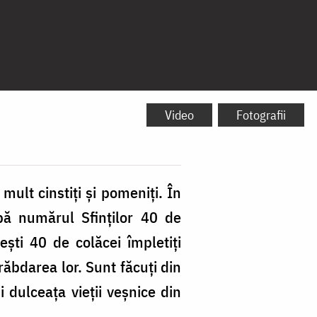
Video
Fotografii
mult cinstiţi şi pomeniţi. În
pă numărul Sfinţilor 40 de
şti 40 de colăcei împletiţi
răbdarea lor. Sunt făcuţi din
 dulceaţa vieţii veşnice din