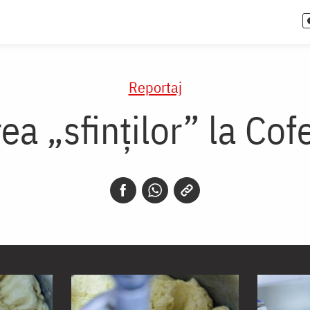
Reportaj
ea „sfinţilor” la Cof