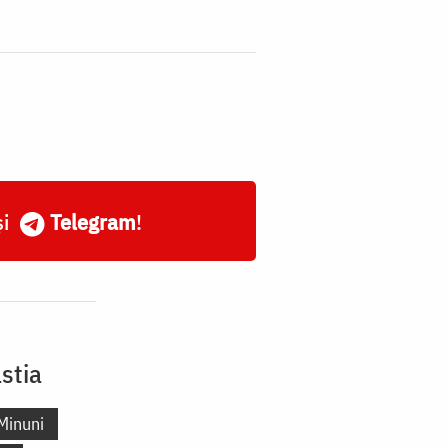
și
Telegram
!
stia
Minuni