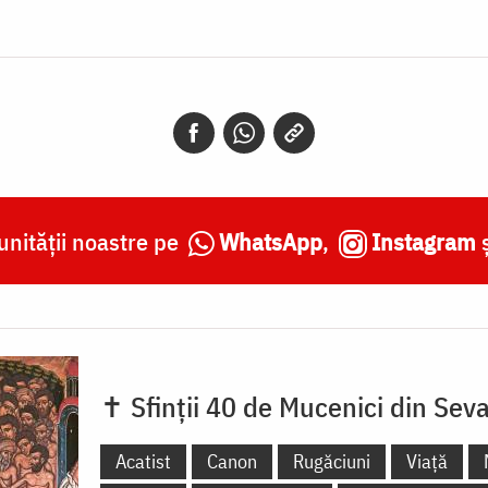
nității noastre pe
WhatsApp
,
Instagram
✝ Sfinții 40 de Mucenici din Seva
Acatist
Canon
Rugăciuni
Viață