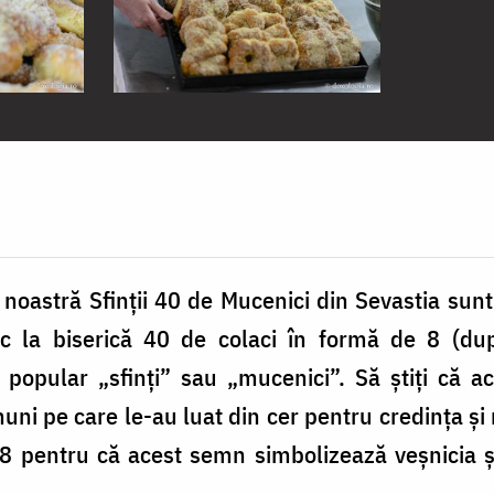
 noastră Sfinţii 40 de Mucenici din Sevastia sunt 
duc la biserică 40 de colaci în formă de 8 (du
popular „sfinţi” sau „mucenici”. Să ştiţi că ace
ni pe care le-au luat din cer pentru credinţa şi 
8 pentru că acest semn simbolizează veşnicia şi