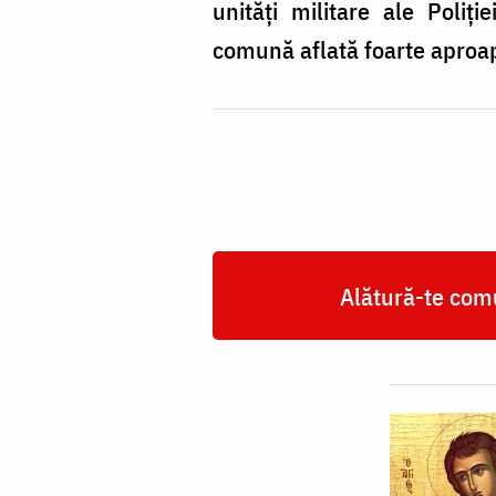
unități militare ale Poliți
comună aflată foarte aproa
Alătură-te comu