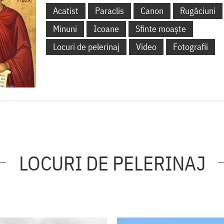
Acatist
Paraclis
Canon
Rugăciuni
Minuni
Icoane
Sfinte moaște
Locuri de pelerinaj
Video
Fotografii
LOCURI DE PELERINAJ