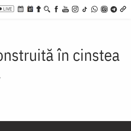
LIVE
07
nstruită în cinstea
l