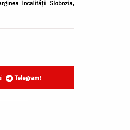
rginea localității Slobozia,
și
Telegram
!