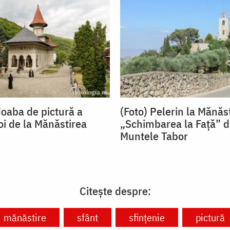
doaba de pictură a
(Foto) Pelerin la Mănăs
noi de la Mănăstirea
„Schimbarea la Față” d
Muntele Tabor
Citește despre:
mănăstire
sfânt
sfințenie
pictură