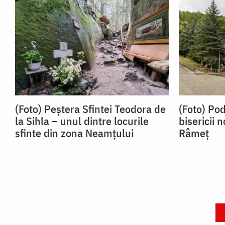
(Foto) Peștera Sfintei Teodora de
(Foto) Po
la Sihla – unul dintre locurile
bisericii 
sfinte din zona Neamțului
Râmeț