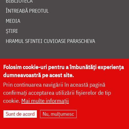
BIBLIOTECĂ
ÎNTREABĂ PREOTUL
MEDIA
ȘTIRI
HRAMUL SFINTEI CUVIOASE PARASCHEVA
AUTORI
Folosim cookie-uri pentru a îmbunătăți experiența
PĂRINȚI DUHOVNICEȘTI
dumneavoastră pe acest site.
MAICI CU VIAȚĂ DUHOVNICEASCĂ
Prin continuarea navigării în această pagină
TEMATICĂ
confirmați acceptarea utilizării fișierelor de tip
cookie.
Mai multe informații
SINAXAR ALFABETIC
MĂNĂSTIRI ȘI BISERICI
Sunt de acord
Nu, mulțumesc
CALENDAR ORTODOX