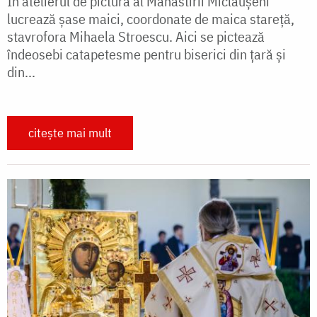
În atelierul de pictură al Mănăstirii Miclăușeni
lucrează șase maici, coordonate de maica stareță,
stavrofora Mihaela Stroescu. Aici se pictează
îndeosebi catapetesme pentru biserici din țară și
din...
citește mai mult