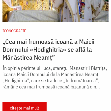
ICONOGRAFIE
„Cea mai frumoasă icoană a Maicii
Domnului «Hodighitria» se află la
Mănăstirea Neamț”
În opinia părintelui Luca, starețul Mănăstirii Bistrița,
icoana Maicii Domnului de la Mănăstirea Neamț
„Hodighitria”, care se traduce „Îndrumătoarea”,
rămâne cea mai frumoasă icoană bizantină din...
citește mai mult