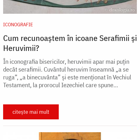
ICONOGRAFIE
Cum recunoaștem în icoane Serafimii și
Heruvimii?
În iconografia bisericilor, heruvimii apar mai puțin
decât serafimii. Cuvântul heruvim înseamnă „a se
ruga”, „a binecuvânta” și este menționat în Vechiul
Testament, la prorocul Iezechiel care spune...
citește mai mult