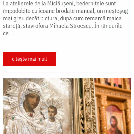
La atelierele de la Miclăușeni, bedernițele sunt
împodobite cu icoane brodate manual, un meșteșug
mai greu decât pictura, după cum remarcă maica
stareță, stavrofora Mihaela Stroescu. În rândurile
ce...
citește mai mult