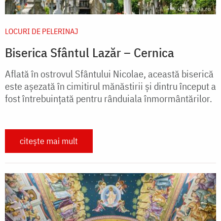
LOCURI DE PELERINAJ
Biserica Sfântul Lazăr – Cernica
Aflată în ostrovul Sfântului Nicolae, această biserică
este aşezată în cimitirul mănăstirii şi dintru început a
fost întrebuinţată pentru rânduiala înmormântărilor.
citește mai mult