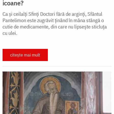
icoane?
Ca și ceilalți Sfinți Doctori fără de arginți, Sfântul
Pantelimon este zugrăvit ținând în mâna stângă o
cutie de medicamente, din care nu lipsește sticluța
cu ulei.
citește mai mult