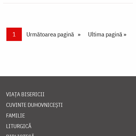
Paginare
Current page
1
Next page
Următoarea pagină
Last page
Ultima pagină »
VIAȚA BISERICII
CUVINTE DUHOVNICEȘTI
FAMILIE
LITURGICĂ