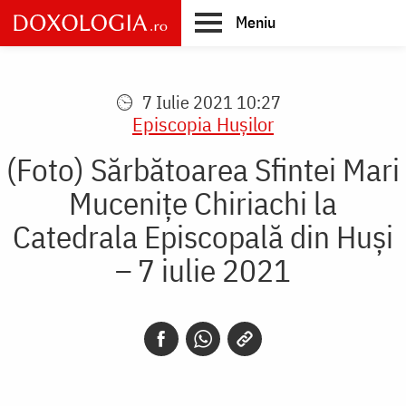
Skip
Meniu
to
main
Main
content
navigation
7 Iulie 2021 10:27
Episcopia Huşilor
(Foto) Sărbătoarea Sfintei Mari
Mucenițe Chiriachi la
Catedrala Episcopală din Huși
– 7 iulie 2021