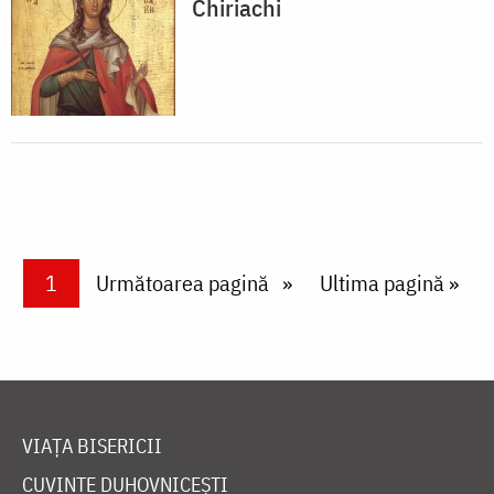
Chiriachi
Paginare
Current page
1
Next page
Următoarea pagină
Last page
Ultima pagină »
VIAȚA BISERICII
CUVINTE DUHOVNICEȘTI