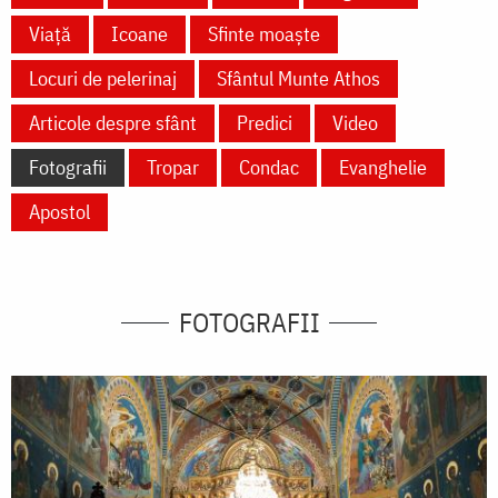
Viață
Icoane
Sfinte moaște
Locuri de pelerinaj
Sfântul Munte Athos
Articole despre sfânt
Predici
Video
Fotografii
Tropar
Condac
Evanghelie
Apostol
FOTOGRAFII