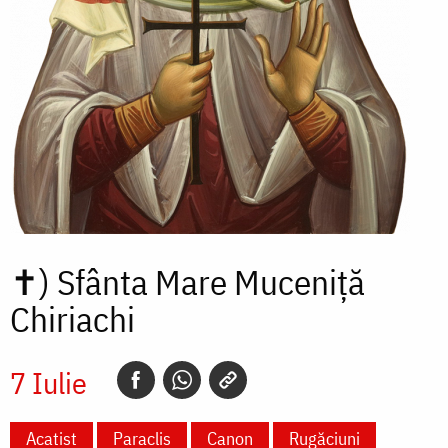
✝)
Sfânta Mare Muceniță
Chiriachi
7 Iulie
Acatist
Paraclis
Canon
Rugăciuni