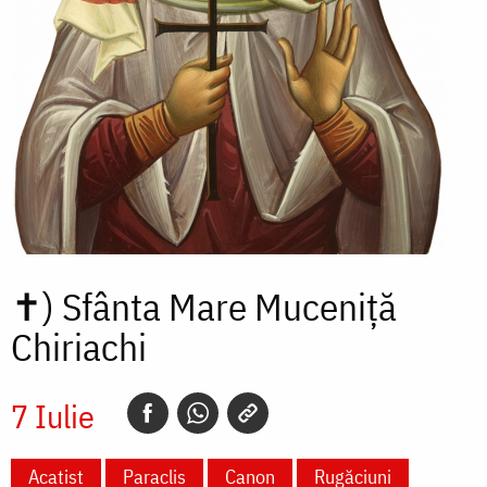
✝)
Sfânta Mare Muceniță
Chiriachi
7 Iulie
Acatist
Paraclis
Canon
Rugăciuni