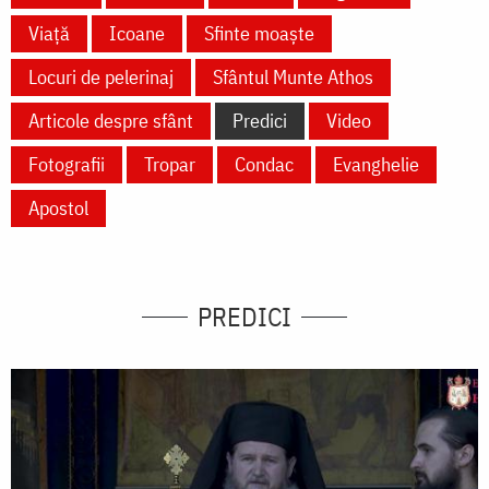
Viață
Icoane
Sfinte moaște
Locuri de pelerinaj
Sfântul Munte Athos
Articole despre sfânt
Predici
Video
Fotografii
Tropar
Condac
Evanghelie
Apostol
PREDICI