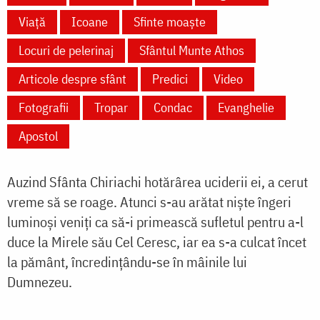
Viață
Icoane
Sfinte moaște
Locuri de pelerinaj
Sfântul Munte Athos
Articole despre sfânt
Predici
Video
Fotografii
Tropar
Condac
Evanghelie
Apostol
Auzind Sfânta Chiriachi hotărârea uciderii ei, a cerut
vreme să se roage. Atunci s-au arătat niște îngeri
luminoși veniți ca să-i primească sufletul pentru a-l
duce la Mirele său Cel Ceresc, iar ea s-a culcat încet
la pământ, încredințându-se în mâinile lui
Dumnezeu.