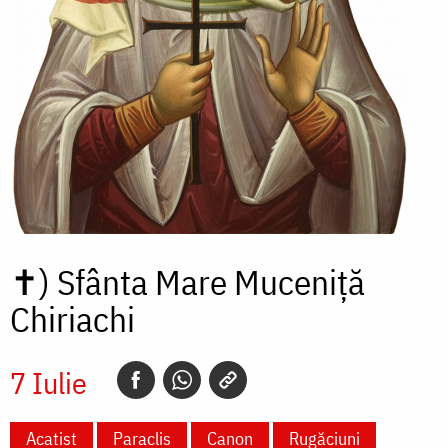
✝)
Sfânta Mare Muceniță
Chiriachi
7 Iulie
Acatist
Paraclis
Canon
Rugăciuni