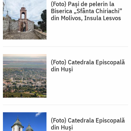
(Foto) Pași de pelerin la
Biserica „Sfânta Chiriachi”
din Molivos, Insula Lesvos
(Foto) Catedrala Episcopală
din Huși
(Foto) Catedrala Episcopală
din Huși