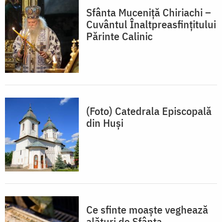
Sfânta Muceniță Chiriachi –
Cuvântul Înaltpreasfințitului
Părinte Calinic
(Foto) Catedrala Episcopală
din Huși
Ce sfinte moaște veghează
alături de Sfânta