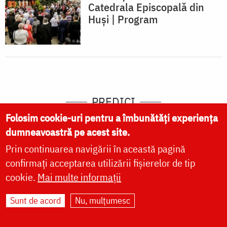
Catedrala Episcopală din
Huși | Program
PREDICI
Folosim cookie-uri pentru a îmbunătăți experiența
dumneavoastră pe acest site.
vezi mai multe »
Prin continuarea navigării în această pagină
confirmați acceptarea utilizării fișierelor de tip
cookie.
Mai multe informații
Sunt de acord
Nu, mulțumesc