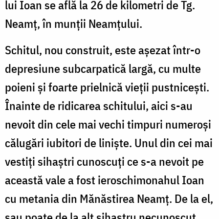
lui Ioan se află la 26 de kilometri de Tg.
Neamț, în munții Neamțului.
Schitul, nou construit, este așezat într-o
depresiune subcarpatică largă, cu multe
poieni și foarte prielnică vieții pustnicești.
Înainte de ridicarea schitului, aici s-au
nevoit din cele mai vechi timpuri numeroși
călugări iubitori de liniște. Unul din cei mai
vestiți sihaștri cunoscuți ce s-a nevoit pe
această vale a fost ieroschimonahul Ioan
cu metania din Mănăstirea Neamț. De la el,
sau poate de la alt sihastru necunoscut,