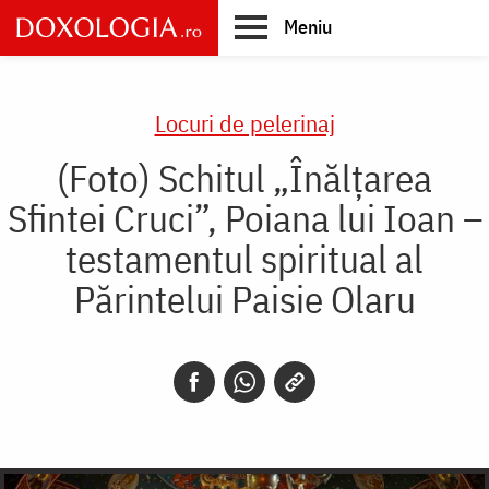
Skip
Meniu
to
main
Main
content
navigation
Locuri de pelerinaj
(Foto) Schitul „Înălțarea
Sfintei Cruci”, Poiana lui Ioan –
testamentul spiritual al
Părintelui Paisie Olaru