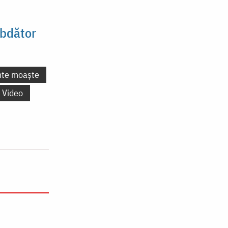
ăbdător
nte moaște
Video