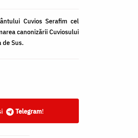
ântului Cuvios Serafim cel
area canonizării Cuviosului
a de Sus.
și
Telegram
!