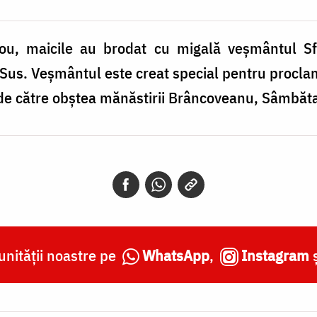
opou, maicile au brodat cu migală veșmântul Sf
Sus. Veșmântul este creat special pentru proclam
 de către obștea mănăstirii Brâncoveanu, Sâmbăt
nității noastre pe
WhatsApp
,
Instagram