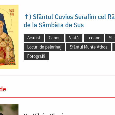
✝) Sfântul Cuvios Serafim cel R
de la Sâmbăta de Sus
Acatist
Canon
Viață
Icoane
Sfi
Locuri de pelerinaj
Sfântul Munte Athos
Fotografii
 de