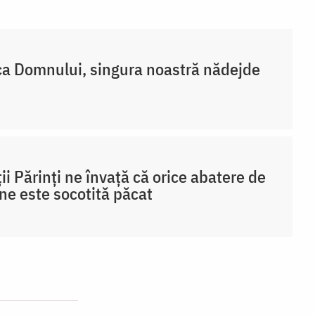
a Domnului, singura noastră nădejde
ții Părinți ne învață că orice abatere de
ine este socotită păcat