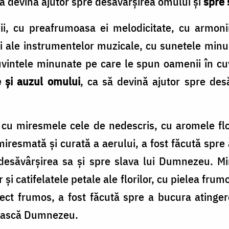
 să devină ajutor spre desăvârșirea omului și
spre 
, cu preafrumoasa ei melodicitate, cu armoniil
i ale instrumentelor muzicale, cu sunetele minun
uvintele minunate pe care le spun oamenii în cu
e și auzul omului
, ca să devină ajutor spre des
cu miresmele cele de nedescris, cu aromele flor
miresmată și curată a aerului, a fost făcută spre
desăvârșirea sa și spre slava lui Dumnezeu. M
r și catifelatele petale ale florilor, cu pielea frum
ect frumos, a fost făcută spre a bucura atinger
vească Dumnezeu.