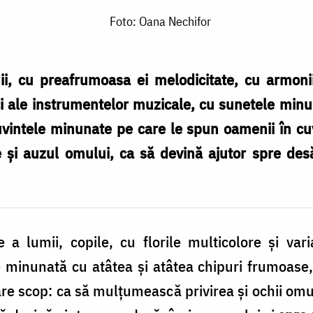
Foto: Oana Nechifor
, cu preafrumoasa ei melodicitate, cu armoniil
i ale instrumentelor muzicale, cu sunetele minun
uvintele minunate pe care le spun oamenii în cu
 și auzul omului, ca să devină ajutor spre desăv
a lumii, copile, cu florile multicolore și vari
minunată cu atâtea și atâtea chipuri frumoase, c
re scop: ca să mulțumească privirea și ochii omul