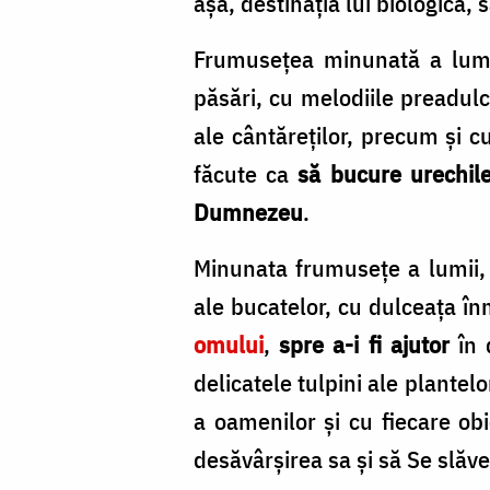
așa, destinația lui biologică,
Frumusețea minunată a lumii
păsări, cu melodiile preadulc
ale cântăreților, precum și c
făcute ca
să bucure urechil
Dumnezeu
.
Minunata frumusețe a lumii, 
ale bucatelor, cu dulceața în
omului
,
spre a-i fi ajutor
în 
delicatele tulpini ale plantelo
a oamenilor și cu fiecare obi
desăvârșirea sa și să Se slă