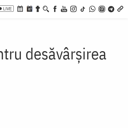
LIVE
07
ntru desăvârșirea