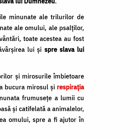
slava lui Dumnezeu
.
e minunate ale trilurilor de
ate ale omului, ale psalților,
vântări, toate acestea au fost
ăvârșirea lui și
spre slava lui
ilor și mirosurile îmbietoare
 a bucura mirosul și
respirația
inunata frumusețe a lumii cu
oasă și catifelată a animalelor,
ea omului, spre a fi ajutor în