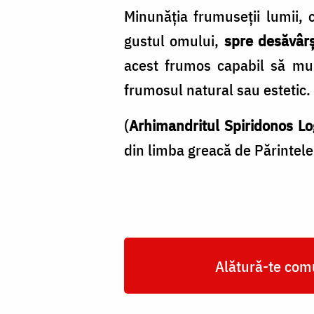
Minunăția frumuseții lumii, c
gustul omului,
spre desăvârș
acest frumos capabil să mulț
frumosul natural sau estetic.
(
Arhimandritul Spiridonos Lo
din limba greacă de Părintele
Alătură-te comu