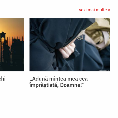
vezi mai multe »
chi
„Adună mintea mea cea
împrăștiată, Doamne!”