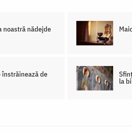
 noastră nădejde
Maic
e înstrăinează de
Sfin
la b