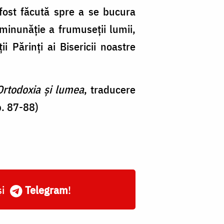
a fost făcută spre a se bucura
minunăție a frumuseții lumii,
 Părinți ai Bisericii noastre
 Ortodoxia și lumea
, traducere
p. 87-88)
și
Telegram
!