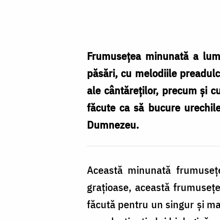
Foto:
Oana
Nechifor
Frumusețea minunată a lumii
păsări, cu melodiile preadulc
ale cântăreților, precum și c
făcute ca să bucure urechile
Dumnezeu.
Această minunată frumusețe 
grațioase, această frumusețe 
făcută pentru un singur și ma