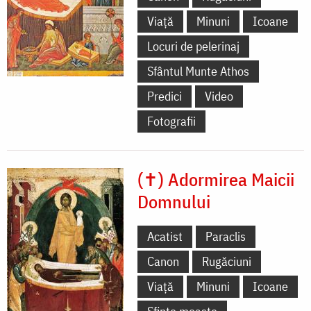
Viață
Minuni
Icoane
Locuri de pelerinaj
Sfântul Munte Athos
Predici
Video
Fotografii
(✝) Adormirea Maicii
Domnului
Acatist
Paraclis
Canon
Rugăciuni
Viață
Minuni
Icoane