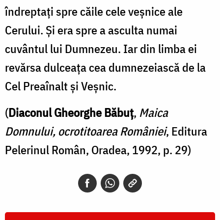
îndreptați spre căile cele veșnice ale
Cerului. Și era spre a asculta numai
cuvântul lui Dumnezeu. Iar din limba ei
revărsa dulceața cea dumnezeiască de la
Cel Preaînalt și Veșnic.
(
Diaconul Gheorghe Băbuț
,
Maica
Domnului, ocrotitoarea României
, Editura
Pelerinul Român, Oradea, 1992, p. 29)