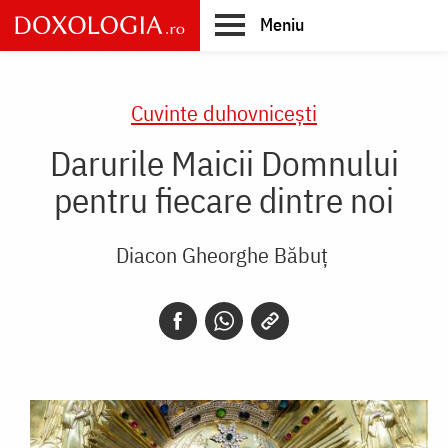
Skip
Meniu
to
main
Main
content
navigation
Cuvinte duhovnicești
Darurile Maicii Domnului
pentru fiecare dintre noi
Diacon Gheorghe Băbuț