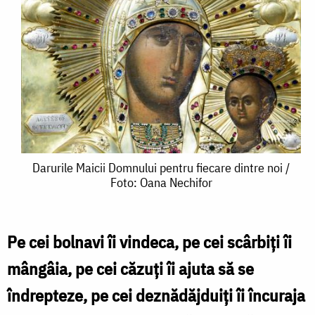
Darurile
Darurile Maicii Domnului pentru fiecare dintre noi /
Foto: Oana Nechifor
Maicii
Domnului
pentru
Pe cei bolnavi îi vindeca, pe cei scârbiți îi
fiecare
mângâia, pe cei căzuți îi ajuta să se
dintre
îndrepteze, pe cei deznădăjduiți îi încuraja
noi