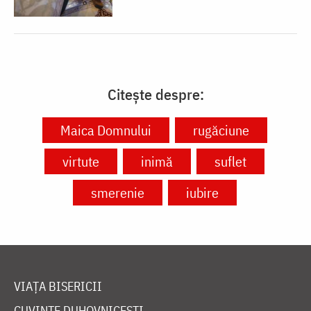
Citește despre:
Maica Domnului
rugăciune
virtute
inimă
suflet
smerenie
iubire
VIAȚA BISERICII
CUVINTE DUHOVNICEȘTI