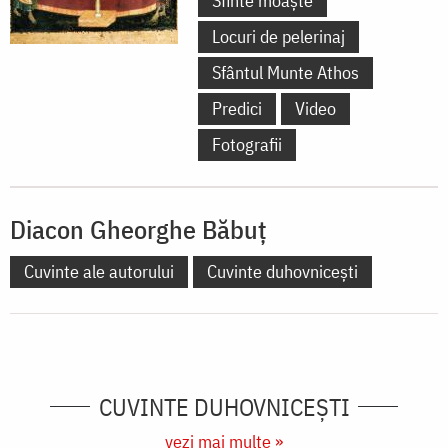
Sfinte moaște
Locuri de pelerinaj
Sfântul Munte Athos
Predici
Video
Fotografii
Diacon Gheorghe Băbuț
Cuvinte ale autorului
Cuvinte duhovnicești
CUVINTE DUHOVNICEȘTI
vezi mai multe »