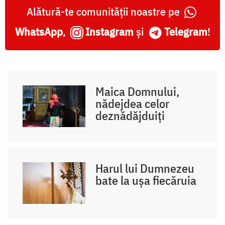
Alătură-te comunității noastre pe
WhatsApp
,
Instagram
și
Telegram
!
Maica Domnului,
nădejdea celor
deznădăjduiți
Harul lui Dumnezeu
bate la ușa fiecăruia