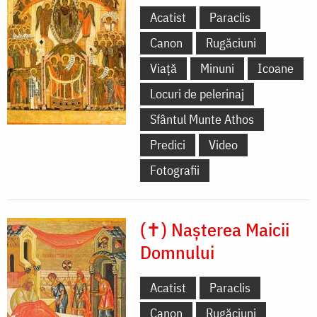
Acatist
Paraclis
Canon
Rugăciuni
Viață
Minuni
Icoane
Locuri de pelerinaj
Sfântul Munte Athos
Predici
Video
Fotografii
(✝) Nașterea Maicii
Domnului
Acatist
Paraclis
Canon
Rugăciuni