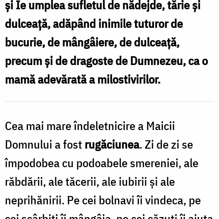
și Ie umplea sufletul de nădejde, tărie și
/
dulceață, adăpând inimile tuturor de
Foto:
bucurie, de mângâiere, de dulceață,
Oana
precum și de dragoste de Dumnezeu, ca o
Nechifor
mamă adevărată a milostivirilor.
Cea mai mare îndeletnicire a Maicii
Domnului a fost
rugăciunea
. Zi de zi se
împodobea cu podoabele smereniei, ale
răbdării, ale tăcerii, ale iubirii și ale
neprihănirii. Pe cei bolnavi îi vindeca, pe
cei scârbiți îi mângâia, pe cei căzuți îi ajuta