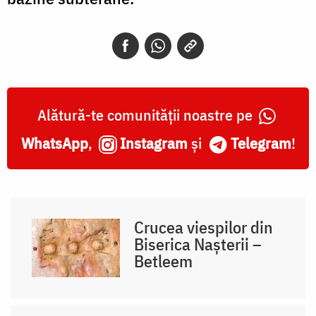
Alătură-te comunității noastre pe
WhatsApp
,
Instagram
și
Telegram
!
Crucea viespilor din
Biserica Nașterii –
Betleem