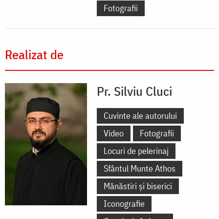
Fotografii
Realizat de
Pr. Silviu Cluci
Cuvinte ale autorului
Video
Fotografii
Locuri de pelerinaj
Sfântul Munte Athos
Mănăstiri și biserici
Iconografie