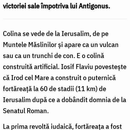
I
victoriei sale împotriva lui Antigonus.
c
Colina se vede de la Ierusalim, de pe
Muntele Măslinilor şi apare ca un vulcan
sau ca un trunchi de con. E o colină
construită artificial. Iosif Flaviu povesteşte
că Irod cel Mare a construit o puternică
fortăreaţă la 60 de stadii (11 km) de
Ierusalim după ce a dobândit domnia de la
Senatul Roman.
La prima revoltă iudaică, fortăreaţa a fost