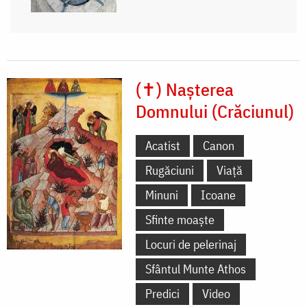
(✝) Nașterea
Domnului (Crăciunul)
Acatist
Canon
Rugăciuni
Viață
Minuni
Icoane
Sfinte moaște
Locuri de pelerinaj
Sfântul Munte Athos
Predici
Video