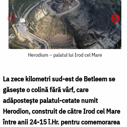
Herodium
Herodium – palatul lui Irod cel Mare
–
palatul
La zece kilometri sud-est de Betleem se
lui
găseşte o colină fără vârf, care
Irod
adăposteşte palatul-cetate numit
cel
Herodion, construit de către Irod cel Mare
p
Mare
l
între anii 24-15 î.Hr. pentru comemorarea