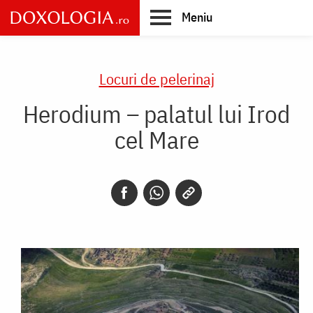
Skip
Meniu
to
main
Main
content
navigation
Locuri de pelerinaj
Herodium – palatul lui Irod
cel Mare