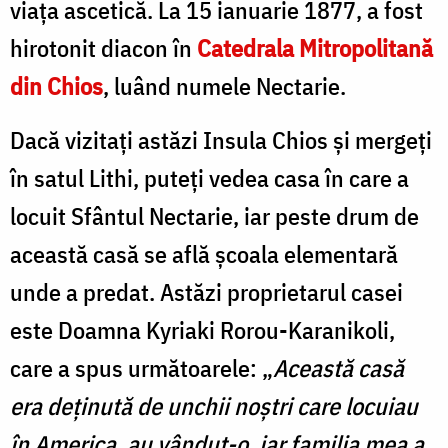
viața ascetică. La 15 ianuarie 1877, a fost
hirotonit diacon în
Catedrala Mitropolitană
din Chios
, luând numele Nectarie.
Dacă vizitați astăzi Insula Chios și mergeți
în satul Lithi, puteți vedea casa în care a
locuit Sfântul Nectarie, iar peste drum de
această casă se află școala elementară
unde a predat. Astăzi proprietarul casei
este Doamna Kyriaki Rorou-Karanikoli,
care a spus următoarele: „
Această casă
era deținută de unchii noștri care locuiau
în America, au vândut-o, iar familia mea a