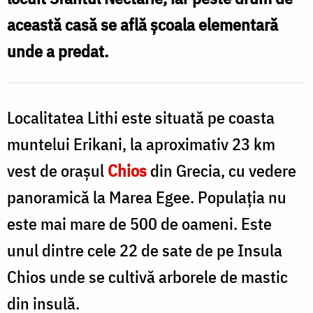
a
această casă se află școala elementară
locuit
unde a predat.
Sfântul
Ierarh
S
Nectarie
Localitatea Lithi este situată pe coasta
I
/
muntelui Erikani, la aproximativ 23 km
N
Foto:
vest de orașul
Chios
din Grecia, cu vedere
/
Magda
panoramică la Marea Egee. Populația nu
F
Buftea
este mai mare de 500 de oameni. Este
unul dintre cele 22 de sate de pe Insula
Chios unde se cultivă arborele de mastic
din insulă.