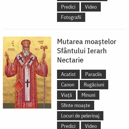
Predici
Video
Fotografii
Mutarea moaștelor
Sfântului Ierarh
Nectarie
Acatist
Paraclis
Canon
Rugăciuni
Viață
Minuni
Sfinte moaște
Locuri de pelerinaj
Predici
Video