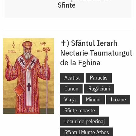
Sfinte
✝) Sfântul Ierarh
Nectarie Taumaturgul
de la Eghina
Acatist
Paraclis
Canon
Rugăciuni
Viață
Minuni
Icoane
Sfinte moaște
Locuri de pelerinaj
Sfântul Munte Athos