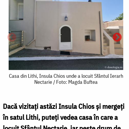
Casa
Casa din Lithi, Insula Chios unde a locuit Sfântul Ierarh
Nectarie / Foto: Magda Buftea
din
Lithi,
Insula
Dacă vizitați astăzi Insula Chios și mergeți
d
Chios
în satul Lithi, puteți vedea casa în care a
L
unde
locuit Sfântul Nectarie, iar peste drum de