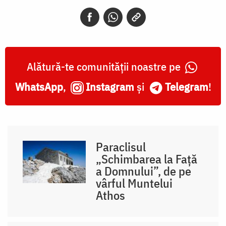
Alătură-te comunității noastre pe
WhatsApp
,
Instagram
și
Telegram
!
Paraclisul
„Schimbarea la Față
a Domnului”, de pe
vârful Muntelui
Athos