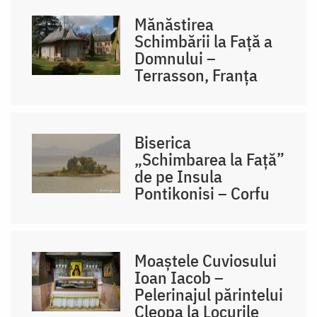
Mănăstirea
Schimbării la Față a
Domnului –
Terrasson, Franţa
Biserica
„Schimbarea la Față”
de pe Insula
Pontikonisi – Corfu
Moaștele Cuviosului
Ioan Iacob –
Pelerinajul părintelui
Cleopa la Locurile