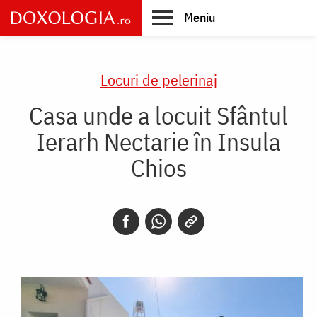
Skip
Meniu
to
main
Main
content
navigation
Locuri de pelerinaj
Casa unde a locuit Sfântul
Ierarh Nectarie în Insula
Chios