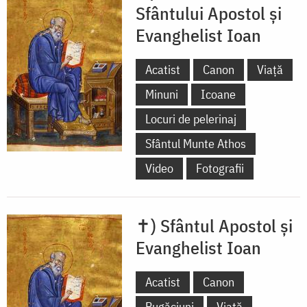
Sfântului Apostol și
Evanghelist Ioan
Acatist
Canon
Viață
Minuni
Icoane
Locuri de pelerinaj
Sfântul Munte Athos
Video
Fotografii
✝) Sfântul Apostol și
Evanghelist Ioan
Acatist
Canon
Rugăciuni
Viață