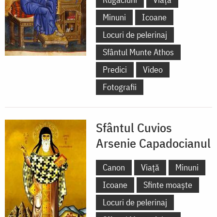
Minuni
Icoane
Locuri de pelerinaj
Sfântul Munte Athos
Predici
Video
Fotografii
Sfântul Cuvios
Arsenie Capadocianul
Canon
Viață
Minuni
Icoane
Sfinte moaște
Locuri de pelerinaj