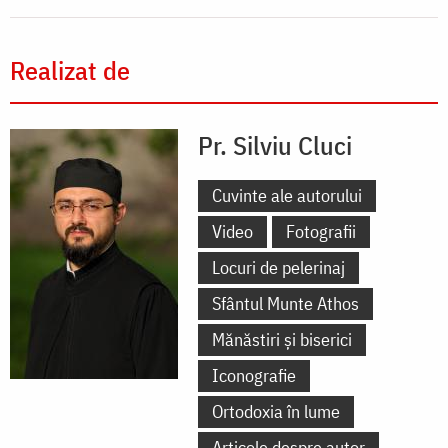
Realizat de
Pr. Silviu Cluci
Cuvinte ale autorului
Video
Fotografii
Locuri de pelerinaj
Sfântul Munte Athos
Mănăstiri și biserici
Iconografie
Ortodoxia în lume
Articole despre autor