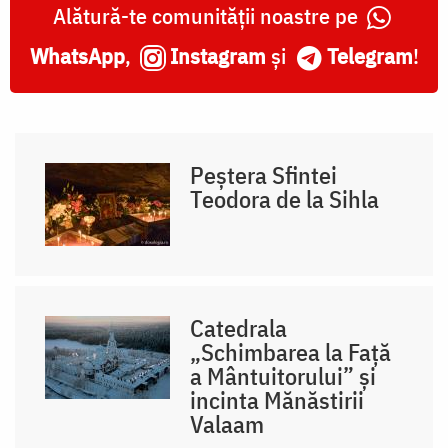
Alătură-te comunității noastre pe
WhatsApp
,
Instagram
și
Telegram
!
Peștera Sfintei
Teodora de la Sihla
Catedrala
„Schimbarea la Față
a Mântuitorului” și
incinta Mănăstirii
Valaam