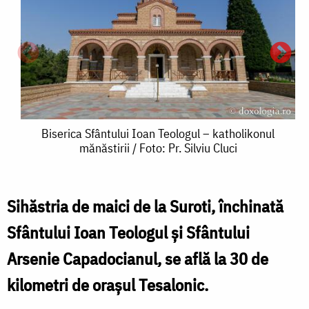
Biserica
Biserica Sfântului Ioan Teologul – katholikonul
mănăstirii / Foto: Pr. Silviu Cluci
Sfântului
Ioan
Teologul
Sihăstria de maici de la Suroti, închinată
I
–
Sfântului Ioan Teologul şi Sfântului
k
katholikonul
Arsenie Capadocianul, se află la 30 de
/
mănăstirii
kilometri de oraşul Tesalonic.
F
/