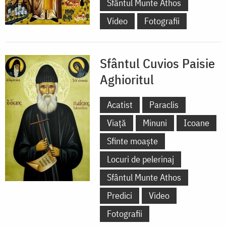
Sfântul Munte Athos
Video
Fotografii
Sfântul Cuvios Paisie
Aghioritul
Acatist
Paraclis
Viață
Minuni
Icoane
Sfinte moaște
Locuri de pelerinaj
Sfântul Munte Athos
Predici
Video
Fotografii