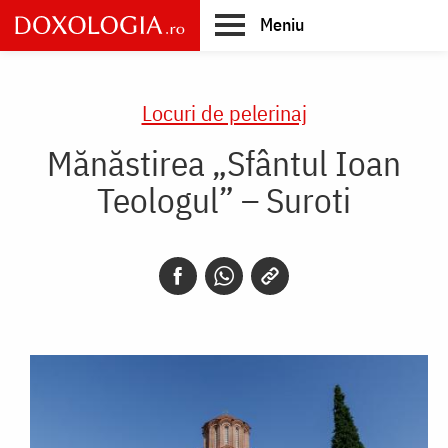
Skip
Meniu
to
main
Main
content
navigation
Locuri de pelerinaj
Mănăstirea „Sfântul Ioan
Teologul” – Suroti