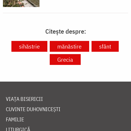
Citește despre:
sihăstrie
mănăstire
sfânt
Grecia
VIAȚA BISERICII
CUVINTE DUHOVNICEȘTI
FAMILIE
LITURGICĂ