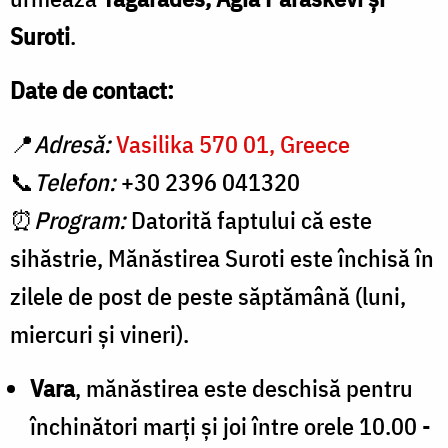
Suroti
.
Date de contact:
📍
Adresă:
Vasilika 570 01, Greece
📞
Telefon:
+30 2396 041320
⏰
Program:
Datorită faptului că este
sihăstrie, Mănăstirea Suroti este închisă în
zilele de post de peste săptămână (luni,
miercuri şi vineri).
Vara
, mănăstirea este deschisă pentru
închinători marţi şi joi între orele 10.00 -