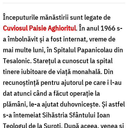
P
Foto:
S
Pr.
Începuturile mănăstirii sunt legate de
C
Silviu
Cuviosul Paisie Aghioritul
. În anul 1966 s-
Cluci
a îmbolnăvit şi a fost internat, vreme de
mai multe luni, în Spitalul Papanicolau din
Tesalonic. Stareţul a cunoscut la spital
tinere iubitoare de viaţă monahală. Din
recunoştinţă pentru ajutorul pe care i l-au
dat atunci când a făcut operaţie la
plămâni, le-a ajutat duhovniceşte. Şi astfel
s-a întemeiat Sihăstria Sfântului Ioan
Teologul de la Suroti. După aceea, venea şi