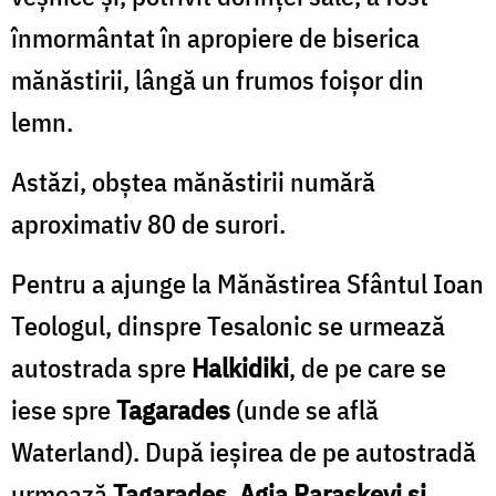
înmormântat în apropiere de biserica
mănăstirii, lângă un frumos foişor din
lemn.
Astăzi, obştea mănăstirii numără
aproximativ 80 de surori.
Pentru a ajunge la Mănăstirea Sfântul Ioan
Teologul, dinspre Tesalonic se urmează
autostrada spre
Halkidiki
, de pe care se
iese spre
Tagarades
(unde se află
Waterland). După ieşirea de pe autostradă
urmează
Tagarades, Agia Paraskevi şi