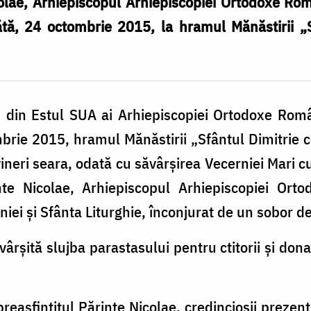
icolae, Arhiepiscopul Arhiepiscopiei Ortodoxe Ro
ătă, 24 octombrie 2015, la hramul Mănăstirii „
ni din Estul SUA ai Arhiepiscopiei Ortodoxe Rom
brie 2015, hramul Mănăstirii „Sfântul Dimitrie
neri seara, odată cu săvârșirea Vecerniei Mari cu 
inte Nicolae, Arhiepiscopul Arhiepiscopiei O
niei și Sfânta Liturghie, înconjurat de un sobor de
ârșită slujba parastasului pentru ctitorii și dona
preasfințitul Părinte Nicolae, credincioșii prezenț