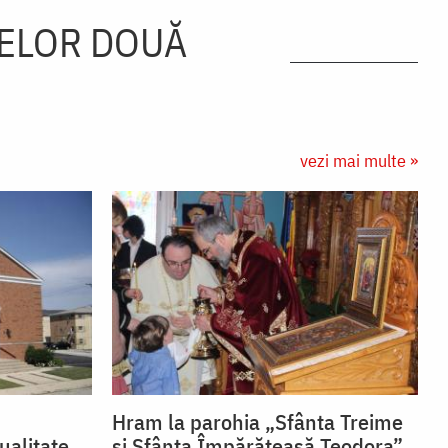
ELOR DOUĂ
vezi mai multe »
Hram la parohia „Sfânta Treime
ualitate
și Sfânta Împărăteasă Teodora”