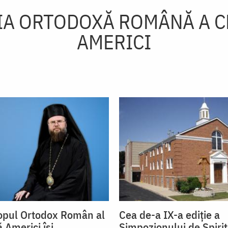
IA ORTODOXĂ ROMÂNĂ A C
AMERICI
opul Ortodox Român al
Cea de-a IX-a ediție a
 Americi își
Simpozionului de Spirit