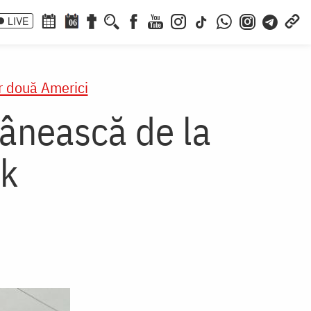
LIVE
06
r două Americi
ânească de la
rk