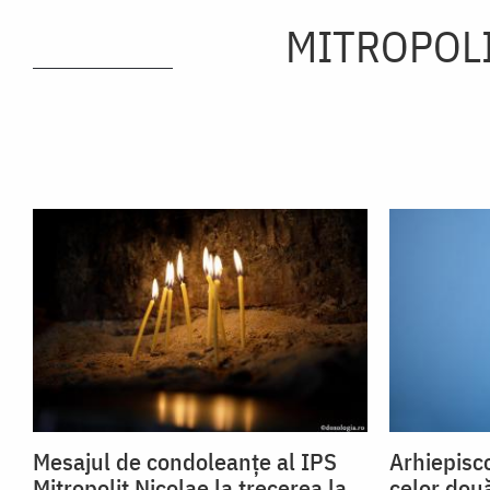
MITROPOL
Mesajul de condoleanțe al IPS
Arhiepisc
Mitropolit Nicolae la trecerea la
celor două