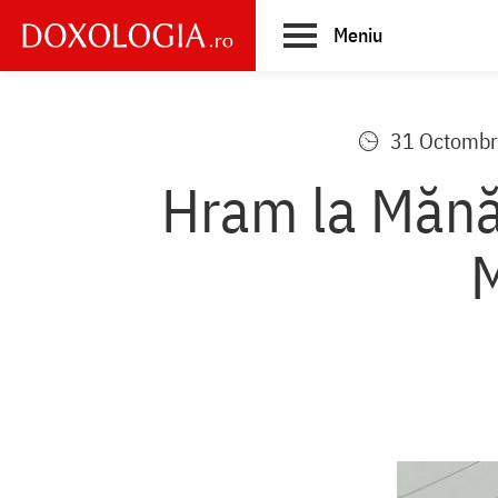
Skip
Meniu
to
main
Main
content
navigation
31 Octombr
Hram la Mănă
M