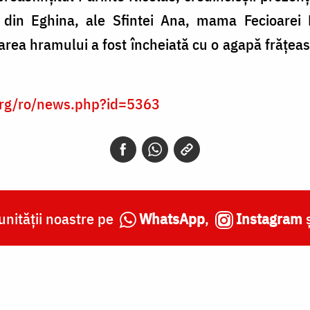
 din Eghina, ale Sfintei Ana, mama Fecioarei M
rea hramului a fost încheiată cu o agapă frățea
org/ro/news.php?id=5363
nității noastre pe
WhatsApp
,
Instagram