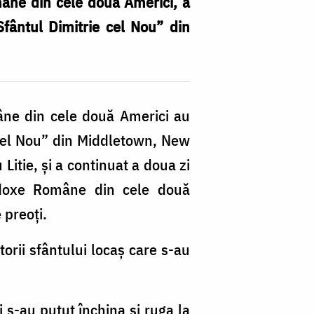
mâne din cele două Americi, a
Sfântul Dimitrie cel Nou” din
âne din cele două Americi au
 cel Nou” din Middletown, New
Litie, și a continuat a doua zi
rtodoxe Române din cele două
 preoți.
torii sfântului locaș care s-au
i s-au putut închina și ruga la