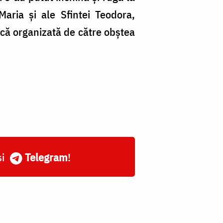
aria și ale Sfintei Teodora,
scă organizată de către obștea
și
Telegram
!