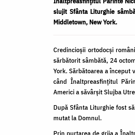
ortodoxă
Înaltpreasfințitul Părinte N
românească
slujit Sfânta Liturghie sâmb
de
Middletown, New York.
la
Middletown,
Credincioșii ortodocși româ
New
sărbătorit sâmbătă, 24 octom
York
York. Sărbătoarea a început vi
când Înaltpreasfințitul Păr
Americi a săvârșit Slujba Utre
După Sfânta Liturghie fost săv
mutat la Domnul.
Prin purtarea de grija a Înalt