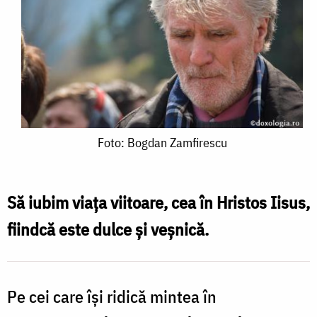
Foto:
Foto: Bogdan Zamfirescu
Bogdan
Zamfirescu
Să iubim viaţa viitoare, cea în Hristos Iisus,
fiindcă este dulce şi veşnică.
Pe cei care îşi ridică mintea în