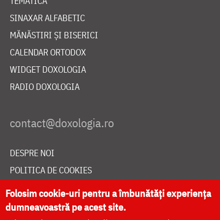
TEMATICĂ
SINAXAR ALFABETIC
MĂNĂSTIRI ȘI BISERICI
CALENDAR ORTODOX
WIDGET DOXOLOGIA
RADIO DOXOLOGIA
DESPRE NOI
POLITICA DE COOKIES
DONEAZĂ ONLINE PENTRU CATEDRALA NAȚIONALĂ
Folosim cookie-uri pentru a îmbunătăți experiența
dumneavoastră pe acest site.