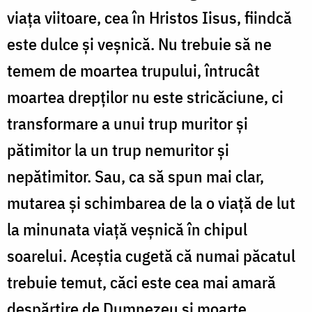
viaţa viitoare, cea în Hristos Iisus, fiindcă
este dulce şi veşnică. Nu trebuie să ne
temem de moartea trupului, întrucât
moartea drepţilor nu este stricăciune, ci
transformare a unui trup muritor şi
pătimitor la un trup nemuritor şi
nepătimitor. Sau, ca să spun mai clar,
mutarea şi schimbarea de la o viaţă de lut
la minunata viaţă veşnică în chipul
soarelui. Aceştia cugetă că numai păcatul
trebuie temut, căci este cea mai amară
despărţire de Dumnezeu şi moarte