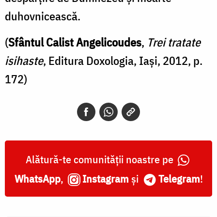
duhovnicească.
(
Sfântul Calist Angelicoudes
,
Trei tratate
isihaste
, Editura Doxologia, Iași, 2012, p.
172)
Alătură-te comunității noastre pe
WhatsApp
,
Instagram
și
Telegram
!