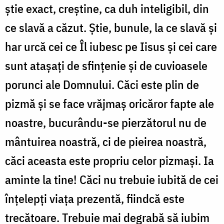
ştie exact, creştine, ca duh inteligibil, din
ce slavă a căzut. Ştie, bunule, la ce slavă şi
har urcă cei ce Îl iubesc pe Iisus și cei care
sunt atașați de sfinţenie şi de cuvioasele
porunci ale Domnului. Căci este plin de
pizmă şi se face vrăjmaş oricăror fapte ale
noastre, bucurându-se pierzătorul nu de
mântuirea noastră, ci de pieirea noastră,
căci aceasta este propriu celor pizmaşi. Ia
aminte la tine! Căci nu trebuie iubită de cei
înţelepţi viaţa prezentă, fiindcă este
trecătoare. Trebuie mai degrabă să iubim