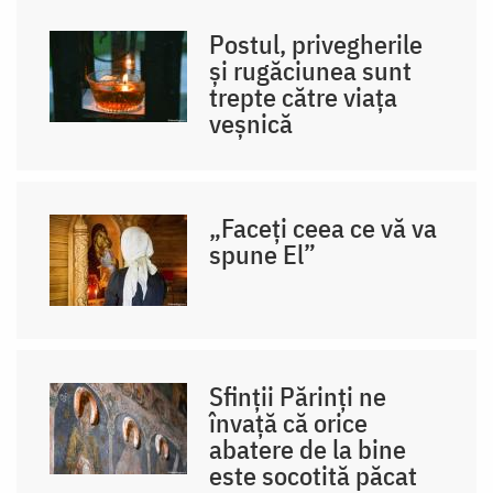
Postul, privegherile
și rugăciunea sunt
trepte către viața
veșnică
„Faceți ceea ce vă va
spune El”
Sfinții Părinți ne
învață că orice
abatere de la bine
este socotită păcat