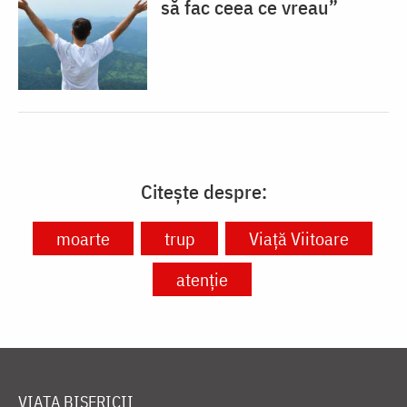
să fac ceea ce vreau”
Citește despre:
moarte
trup
Viață Viitoare
atenție
VIAȚA BISERICII