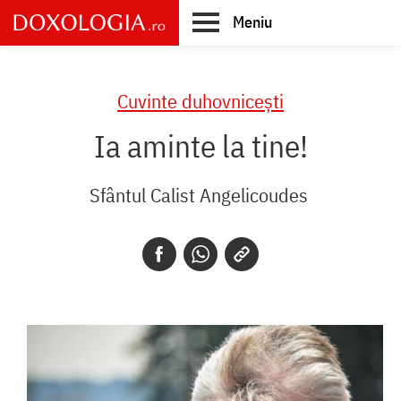
Skip
Meniu
to
main
Main
content
navigation
Cuvinte duhovnicești
Ia aminte la tine!
Sfântul Calist Angelicoudes