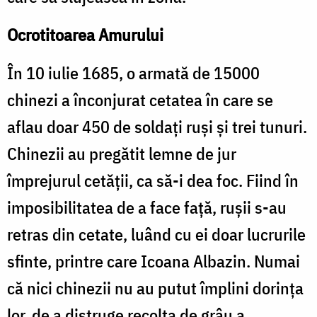
Ocrotitoarea Amurului
În 10 iulie 1685, o armată de 15000
chinezi a înconjurat cetatea în care se
aflau doar 450 de soldaţi ruşi şi trei tunuri.
Chinezii au pregătit lemne de jur
împrejurul cetăţii, ca să-i dea foc. Fiind în
imposibilitatea de a face faţă, ruşii s-au
retras din cetate, luând cu ei doar lucrurile
sfinte, printre care Icoana Albazin. Numai
că nici chinezii nu au putut împlini dorinţa
lor, de a distruge recolta de grâu a