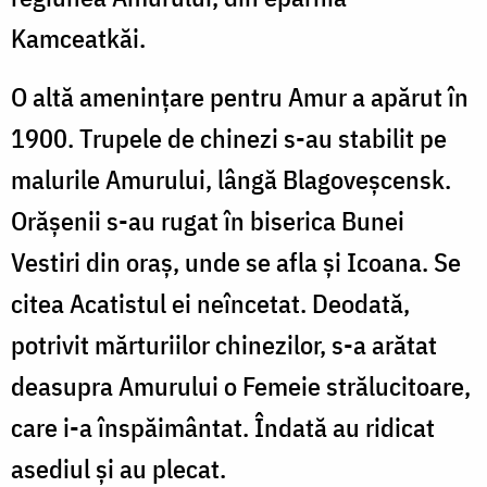
Kamceatkăi.
O altă ameninţare pentru Amur a apărut în
1900. Trupele de chinezi s-au stabilit pe
malurile Amurului, lângă Blagoveşcensk.
Orăşenii s-au rugat în biserica Bunei
Vestiri din oraş, unde se afla şi Icoana. Se
citea Acatistul ei neîncetat. Deodată,
potrivit mărturiilor chinezilor, s-a arătat
deasupra Amurului o Femeie strălucitoare,
care i-a înspăimântat. Îndată au ridicat
asediul şi au plecat.