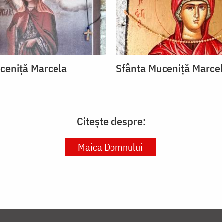
ceniță Marcela
Sfânta Muceniță Marce
Citește despre:
Maica Domnului