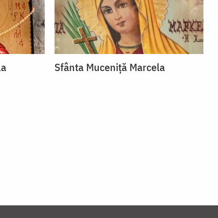
la
Sfânta Muceniță Marcela