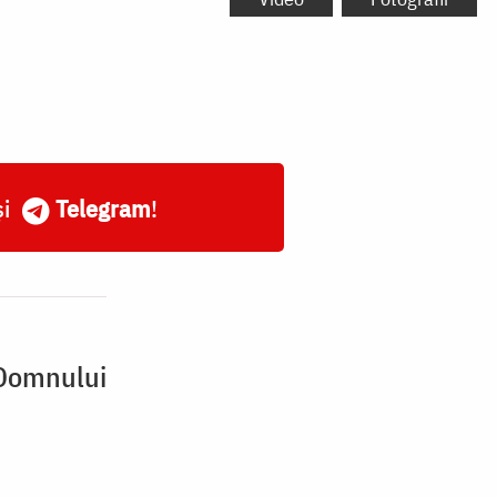
și
Telegram
!
 Domnului