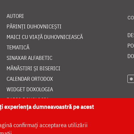
AUTORI
PĂRINȚI DUHOVNICEȘTI
DE
MAICI CU VIAȚĂ DUHOVNICEASCĂ
PO
TEMATICĂ
DO
SINAXAR ALFABETIC
MĂNĂSTIRI ȘI BISERICI
CALENDAR ORTODOX
WIDGET DOXOLOGIA
RADIO DOXOLOGIA
ăți experiența dumneavoastră pe acest
agină confirmați acceptarea utilizării
mații