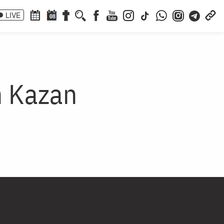
LIVE
08
n Kazan