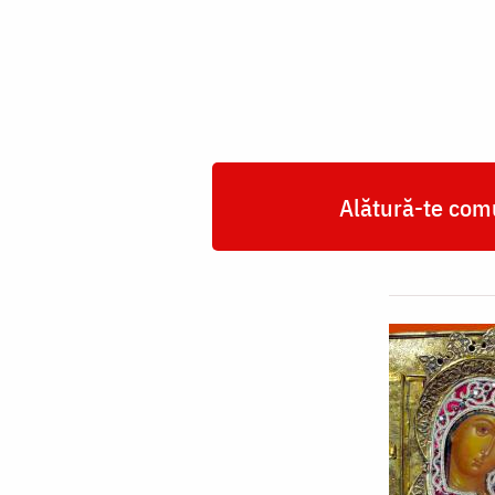
Domnului
din
Kazan
Alătură-te comu