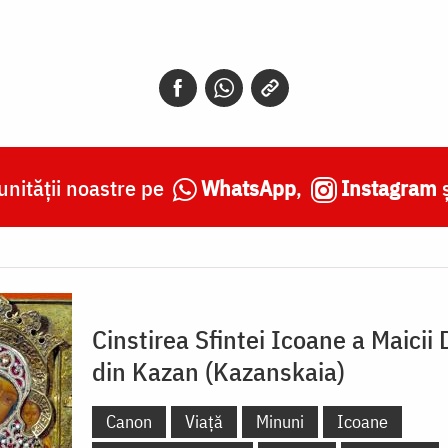
nității noastre pe
WhatsApp
,
Instagram
Cinstirea Sfintei Icoane a Maicii
din Kazan (Kazanskaia)
Canon
Viață
Minuni
Icoane