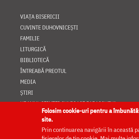
VIAȚA BISERICII
CUVINTE DUHOVNICEȘTI
FAMILIE
LITURGICĂ
BIBLIOTECĂ
ÎNTREABĂ PREOTUL
MEDIA
ȘTIRI
HRAMUL SFINTEI CUVIOASE PARASCHEVA
Folosim cookie-uri pentru a îmbunăt
site.
Prin continuarea navigării în această p
fișierelor de tip cookie.
Mai multe infor