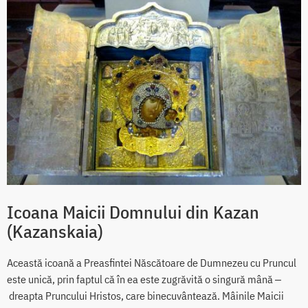
Icoana Maicii Domnului din Kazan
(Kazanskaia)
Această icoană a Preasfintei Născătoare de Dumnezeu cu Pruncul
este unică, prin faptul că în ea este zugrăvită o singură mână ‒
dreapta Pruncului Hristos, care binecuvântează. Mâinile Maicii