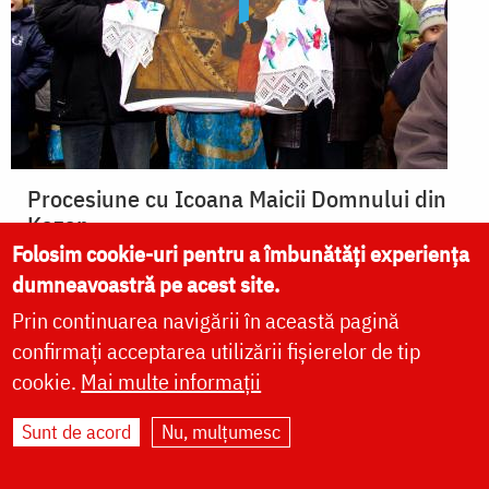
Procesiune cu Icoana Maicii Domnului din
Kazan
Folosim cookie-uri pentru a îmbunătăți experiența
dumneavoastră pe acest site.
Prin continuarea navigării în această pagină
confirmați acceptarea utilizării fișierelor de tip
cookie.
Mai multe informații
Sunt de acord
Nu, mulțumesc