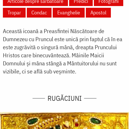
Articole despre sărbătoare
Predici
Fotografii
Tropar
Condac
Evanghelie
Apostol
Această icoană a Preasfintei Născătoare de
Dumnezeu cu Pruncul este unică prin faptul că în ea
este zugrăvită o singură mână, dreapta Pruncului
Hristos care binecuvântează. Mâinile Maicii
Domnului și mâna stângă a Mântuitorului nu sunt
vizibile, ci se află sub veșminte.
RUGĂCIUNI