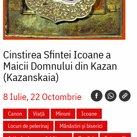
Cinstirea Sfintei Icoane a
Maicii Domnului din Kazan
(Kazanskaia)
8 Iulie
22 Octombrie
Canon
Viață
Minuni
Icoane
Locuri de pelerinaj
Mănăstiri și biserici