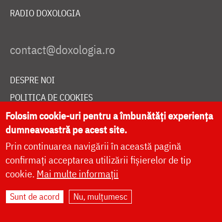
RADIO DOXOLOGIA
DESPRE NOI
POLITICA DE COOKIES
DONEAZĂ ONLINE PENTRU CATEDRALA NAȚIONALĂ
Folosim cookie-uri pentru a îmbunătăți experiența
dumneavoastră pe acest site.
Prin continuarea navigării în această pagină
LIVE
confirmați acceptarea utilizării fișierelor de tip
cookie.
Mai multe informații
Sunt de acord
Nu, mulțumesc
Site dezvoltat de
DOXOLOGIA MEDIA
,
Arhiepiscopia Iașilor | ©
doxologia.ro