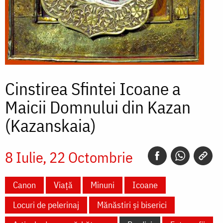
Cinstirea Sfintei Icoane a
Maicii Domnului din Kazan
(Kazanskaia)
8 Iulie
22 Octombrie
Canon
Viață
Minuni
Icoane
Locuri de pelerinaj
Mănăstiri și biserici