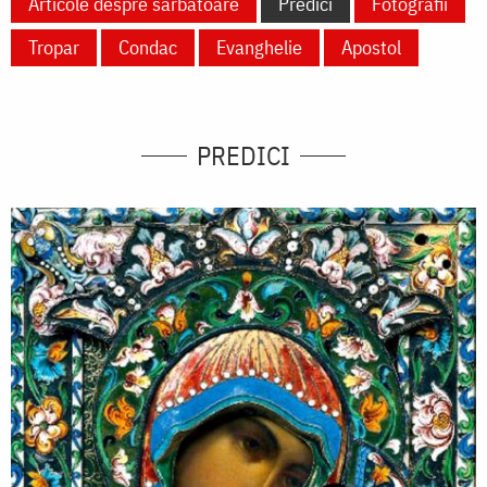
Articole despre sărbătoare
Predici
Fotografii
Tropar
Condac
Evanghelie
Apostol
PREDICI