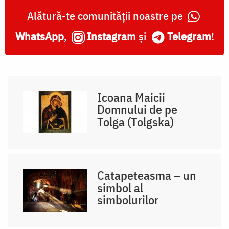
Alătură-te comunității noastre pe
WhatsApp
,
Instagram
și
Telegram
!
Icoana Maicii
Domnului de pe
Tolga (Tolgska)
Catapeteasma – un
simbol al
simbolurilor