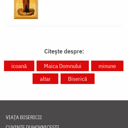
Citește despre:
icoană
Maica Domnului
minune
altar
Biserică
VIAȚA BISERICII
CUVINTE DUHOVNICEȘTI