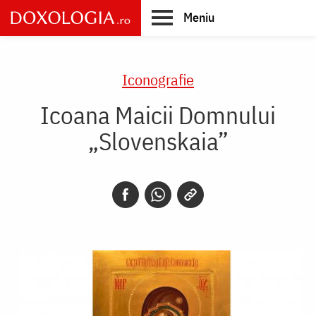
Skip
Meniu
to
main
Main
content
navigation
Iconografie
Icoana Maicii Domnului
„Slovenskaia”