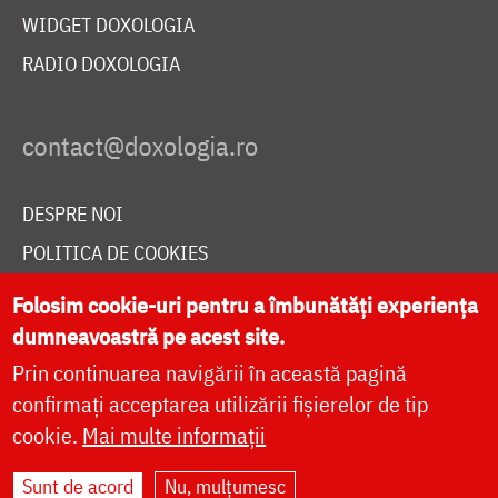
WIDGET DOXOLOGIA
RADIO DOXOLOGIA
DESPRE NOI
POLITICA DE COOKIES
DONEAZĂ ONLINE PENTRU CATEDRALA NAȚIONALĂ
Folosim cookie-uri pentru a îmbunătăți experiența
dumneavoastră pe acest site.
Prin continuarea navigării în această pagină
LIVE
confirmați acceptarea utilizării fișierelor de tip
cookie.
Mai multe informații
Site dezvoltat de
DOXOLOGIA MEDIA
,
Sunt de acord
Nu, mulțumesc