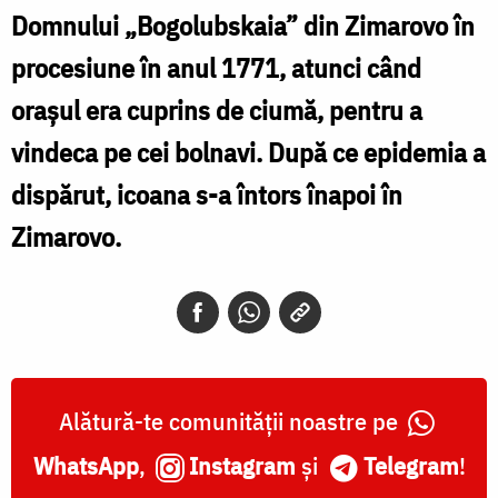
Domnului „Bogolubskaia” din Zimarovo în
procesiune în anul 1771, atunci când
orașul era cuprins de ciumă, pentru a
vindeca pe cei bolnavi. După ce epidemia a
dispărut, icoana s-a întors înapoi în
Zimarovo.
Alătură-te comunității noastre pe
WhatsApp
,
Instagram
și
Telegram
!