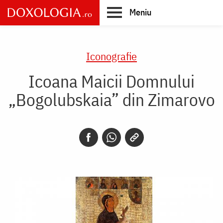
Skip
Meniu
to
main
Main
content
navigation
Iconografie
Icoana Maicii Domnului
„Bogolubskaia” din Zimarovo