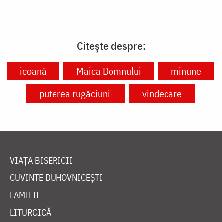
Citește despre:
icoană
Maica Domnului
minune
puterea rugăciunii
vindecare
VIAȚA BISERICII
CUVINTE DUHOVNICEȘTI
FAMILIE
LITURGICĂ