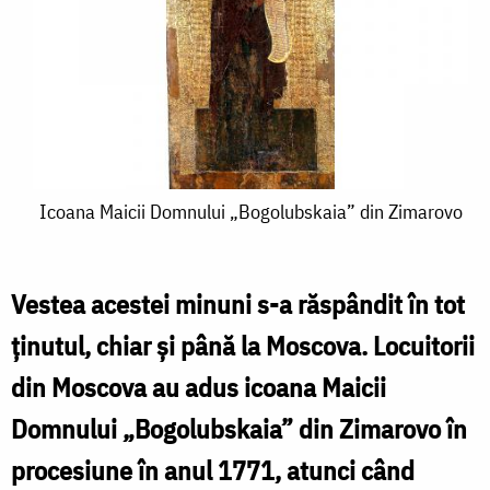
Icoana
Icoana Maicii Domnului „Bogolubskaia” din Zimarovo
Maicii
Domnului
Vestea acestei minuni s-a răspândit în tot
„Bogolubskaia”
ținutul, chiar și până la Moscova. Locuitorii
din
din Moscova au adus icoana Maicii
Zimarovo
Domnului „Bogolubskaia” din Zimarovo în
procesiune în anul 1771, atunci când