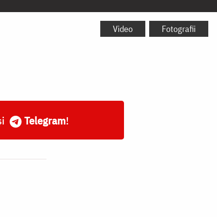
Video
Fotografii
și
Telegram
!