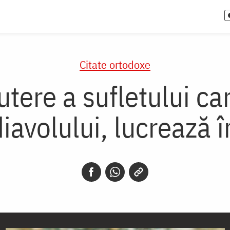
Citate ortodoxe
tere a sufletului ca
iavolului, lucrează îm