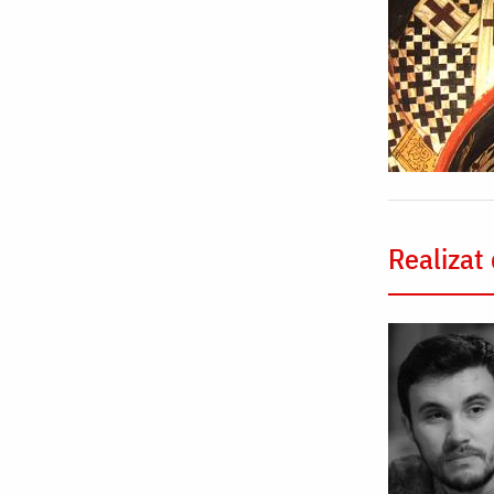
firii
Realizat