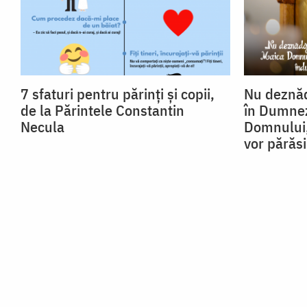
7 sfaturi pentru părinți și copii,
Nu deznăd
de la Părintele Constantin
în Dumnez
Necula
Domnului,
vor părăsi