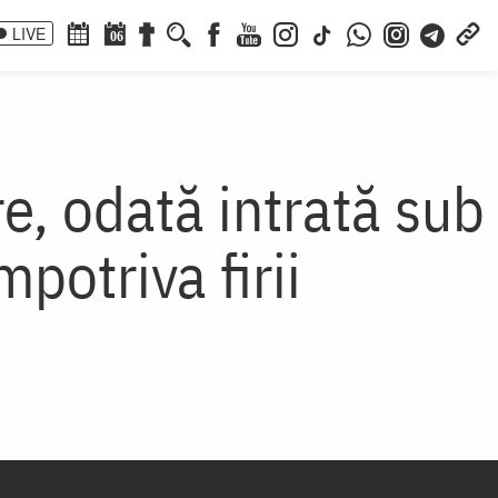
LIVE
06
re, odată intrată sub
potriva firii