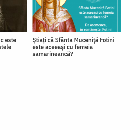
c este
Știați că Sfânta Muceniță Fotini
ntele
este aceeași cu femeia
samarineancă?