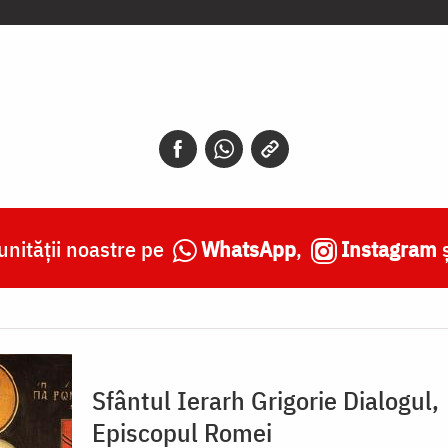
nității noastre pe
WhatsApp
,
Instagram
Sfântul Ierarh Grigorie Dialogul,
Episcopul Romei