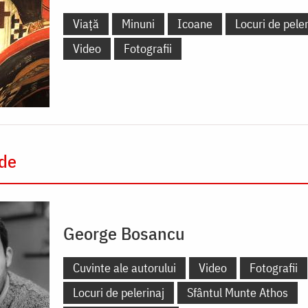
Viață
Minuni
Icoane
Locuri de peler
Video
Fotografii
 de
George Bosancu
Cuvinte ale autorului
Video
Fotografii
Locuri de pelerinaj
Sfântul Munte Athos