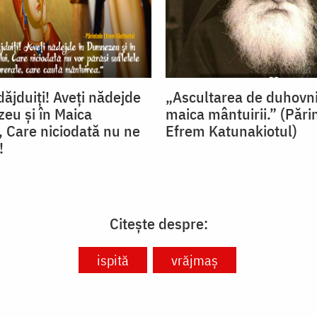
ăjduiţi! Aveţi nădejde
„Ascultarea de duhovni
eu şi în Maica
maica mântuirii.” (Pări
 Care niciodată nu ne
Efrem Katunakiotul)
!
Citește despre:
ispită
vrăjmaș