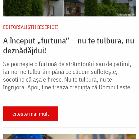
EDITORIALIȘTII BISERICII
A început „furtuna” – nu te tulbura, nu
deznădăjdui!
Se pornește o furtună de strâmtorări sau de patimi,
iar noi ne tulburăm până ce cădem sufletește,
socotind că așa e firesc. Nu te tulbura, nu te
îngrijora. Apoi, ține trează credința că Domnul este...
citește mai mult