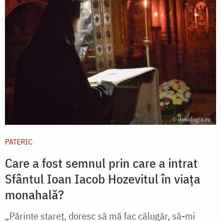
PATERIC
Care a fost semnul prin care a intrat
Sfântul Ioan Iacob Hozevitul în viața
monahală?
„Părinte stareţ, doresc să mă fac călugăr, să-mi