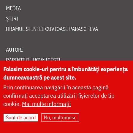
MEDIA
ȘTIRI
HRAMUL SFINTEI CUVIOASE PARASCHEVA
AUTORI
PĂRINȚI DUHOVNICEȘTI
Folosim cookie-uri pentru a îmbunătăți experiența
MAICI CU VIAȚĂ DUHOVNICEASCĂ
dumneavoastră pe acest site.
TEMATICĂ
Prin continuarea navigării în această pagină
SINAXAR ALFABETIC
confirmați acceptarea utilizării fișierelor de tip
MĂNĂSTIRI ȘI BISERICI
cookie.
Mai multe informații
CALENDAR ORTODOX
Sunt de acord
Nu, mulțumesc
WIDGET DOXOLOGIA
RADIO DOXOLOGIA