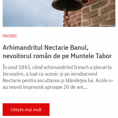
PATERIC
Arhimandritul Nectarie Banul,
nevoitorul român de pe Muntele Tabor
În anul 1843, când arhimandritul Irinarh a plecat la
Ierusalim, a luat ca ucenic şi pe ierodiaconul
Nectarie pentru ascultarea şi blândeţea lui. Acolo s-
au nevoit împreună aproape 20 de ani,...
citește mai mult