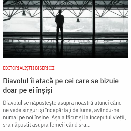
EDITORIALIȘTII BISERICII
Diavolul îi atacă pe cei care se bizuie
doar pe ei înșiși
Diavolul se năpustește asupra noastră atunci când
ne vede singuri și îndepărtați de lume, avându-ne
numai pe noi înșine. Așa a făcut și la începutul vieții,
s-a năpustit asupra femeii când s-a...