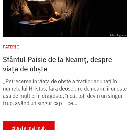
PATERIC
Sfântul Paisie de la Neamț, despre
viața de obște
„Petrecerea în viaţa de obşte a fraţilor adunaţi în
numele lui Hristos, fără deosebire de neam, îi uneşte
aşa de mult prin dragoste, încât toţi devin un singur
trup, având un singur cap – pe...
citește mai mult