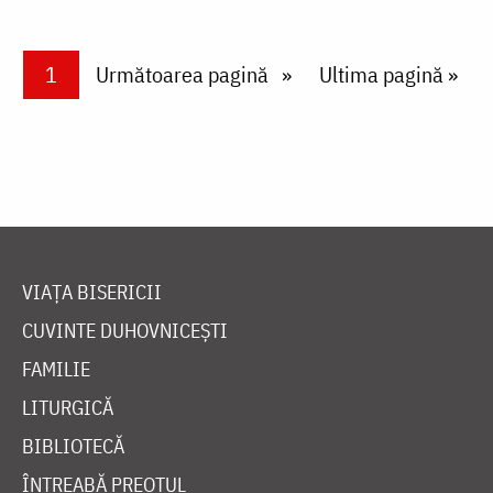
Paginare
Current page
1
Next page
Următoarea pagină
Last page
Ultima pagină »
VIAȚA BISERICII
CUVINTE DUHOVNICEȘTI
FAMILIE
LITURGICĂ
BIBLIOTECĂ
ÎNTREABĂ PREOTUL