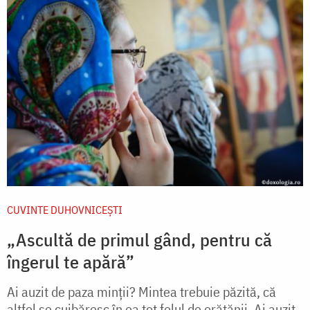
CUVINTE DUHOVNICEȘTI
„Ascultă de primul gând, pentru că
îngerul te apără”
Ai auzit de paza minții? Mintea trebuie păzită, că
altfel se cuibăresc în ea tot felul de orătănii. Ai auzit