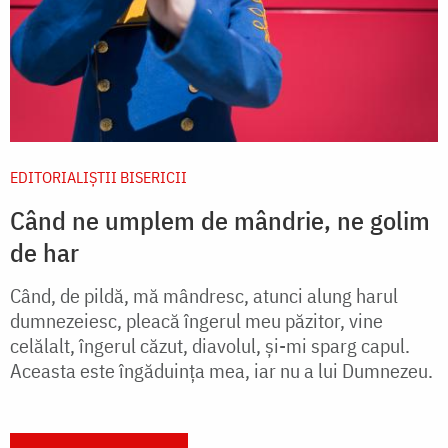
EDITORIALIȘTII BISERICII
Când ne umplem de mândrie, ne golim
de har
Când, de pildă, mă mândresc, atunci alung harul
dumnezeiesc, pleacă îngerul meu păzitor, vine
celălalt, îngerul căzut, diavolul, și-mi sparg capul.
Aceasta este îngăduința mea, iar nu a lui Dumnezeu.