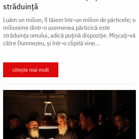
străduință
Luăm un milion, îl tăiem într-un milion de părticele; o
milionime dintr-o asemenea părticică este
străduința omului, adică puțină dispoziție. Mișcați-vă
către Dumnezeu, și într-o clipită vine...
citește mai mult