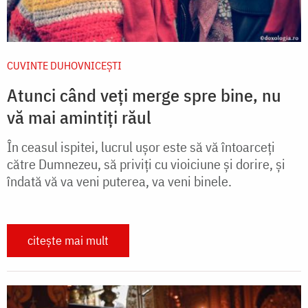
CUVINTE DUHOVNICEȘTI
Atunci când veți merge spre bine, nu
vă mai amintiți răul
În ceasul ispitei, lucrul ușor este să vă întoarceți
către Dumnezeu, să priviți cu vioiciune și dorire, și
îndată vă va veni puterea, va veni binele.
citește mai mult