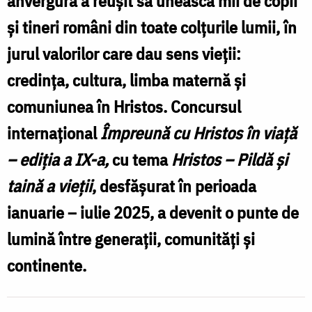
anvergură a reușit să unească mii de copii
și tineri români din toate colțurile lumii, în
jurul valorilor care dau sens vieții:
credința, cultura, limba maternă și
comuniunea în Hristos. Concursul
internațional
Împreună cu Hristos în viață
– ediția a IX-a,
cu tema
Hristos – Pildă și
taină a vieții
, desfășurat în perioada
ianuarie – iulie 2025, a devenit o punte de
lumină între generații, comunități și
continente.