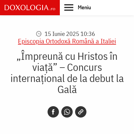
Skip
Meniu
to
main
Main
content
navigation
15 Iunie 2025 10:36
Episcopia Ortodoxă Română a Italiei
„Împreună cu Hristos în
viață” – Concurs
internațional de la debut la
Gală