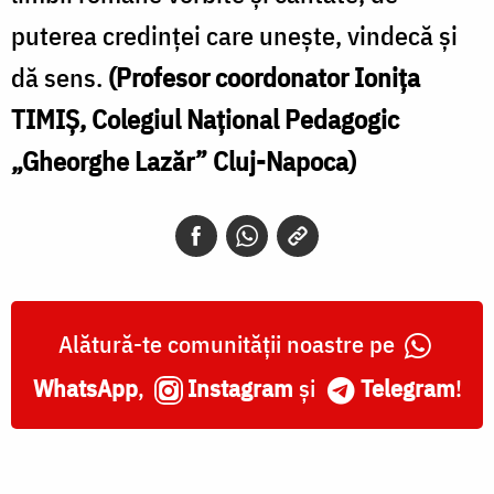
puterea credinței care unește, vindecă și
dă sens.
(Profesor coordonator Ionița
TIMIȘ, Colegiul Național Pedagogic
„Gheorghe Lazăr” Cluj-Napoca)
Alătură-te comunității noastre pe
WhatsApp
,
Instagram
și
Telegram
!