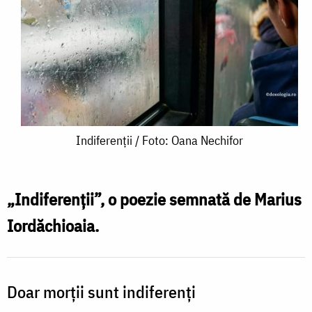
Indiferenții
Indiferenții / Foto: Oana Nechifor
/
Foto:
„Indiferenții”, o poezie semnată de Marius
Oana
Iordăchioaia.
Nechifor
Doar morții sunt indiferenți