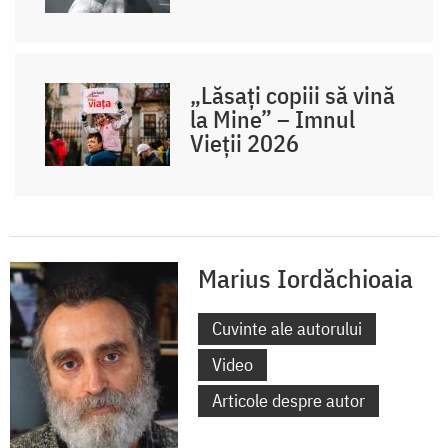
„Lăsați copiii să vină
la Mine” – Imnul
Vieții 2026
Marius Iordăchioaia
Cuvinte ale autorului
Video
Articole despre autor