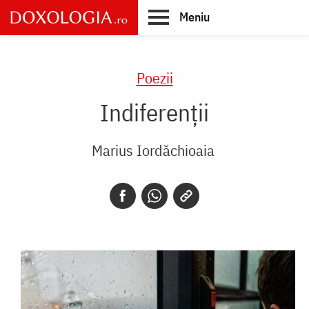
Skip
Meniu
to
main
Main
content
navigation
Poezii
Indiferenții
Marius Iordăchioaia