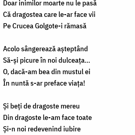
Doar inimilor moarte nu le pasă
Că dragostea care le-ar face vii
Pe Crucea Golgote-i rămasă
Acolo sângerează așteptând
Să-și picure în noi dulceața...
O, dacă-am bea din mustul ei
În nuntă s-ar preface viața!
Și beți de dragoste mereu
Din dragoste le-am face toate
Și-n noi redevenind iubire