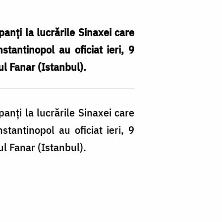
panţi la lucrările Sinaxei care
antinopol au oficiat ieri, 9
ul Fanar (Istanbul).
În
d
panţi la lucrările Sinaxei care
Bi
antinopol au oficiat ieri, 9
O
ul Fanar (Istanbul).
a
of
Sf
Li