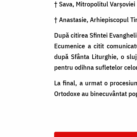
† Sava, Mitropolitul Varşoviei 
† Anastasie, Arhiepiscopul Tir
După citirea Sfintei Evanghel
Ecumenice a citit comunicatul
după Sfânta Liturghie, o slu
pentru odihna sufletelor celo
La final, a urmat o procesiun
Ortodoxe au binecuvântat pop