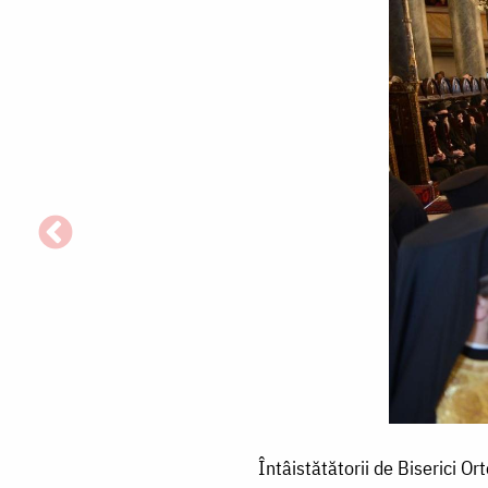
Întâistătătorii
Întâistătătorii de Biserici O
de