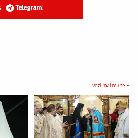
și
Telegram
!
vezi mai multe »