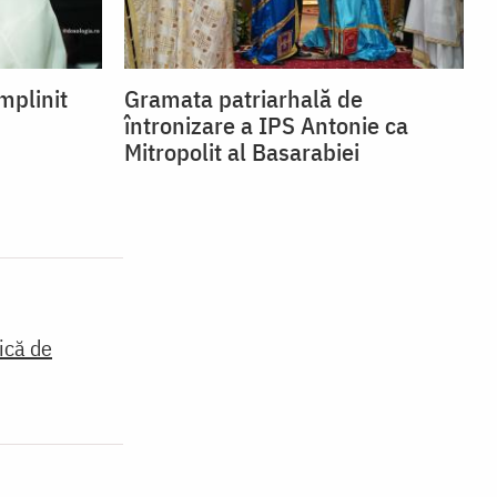
mplinit
Gramata patriarhală de
întronizare a IPS Antonie ca
Mitropolit al Basarabiei
ică de