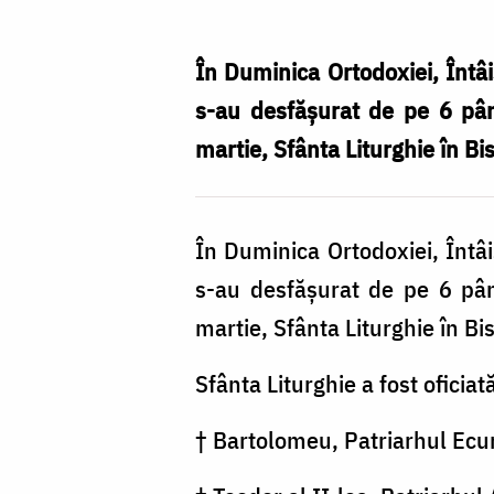
Biserici
Ortodoxe
În Duminica Ortodoxiei, Întâis
au
s-au desfăşurat de pe 6 pân
oficiat
martie, Sfânta Liturghie în B
Sfânta
Liturghie
În Duminica Ortodoxiei, Întâis
la
s-au desfăşurat de pe 6 pân
Patriarhia
martie, Sfânta Liturghie în B
Ecumenică
din
Sfânta Liturghie a fost oficiat
Constantinopol
† Bartolomeu, Patriarhul Ecu
(GALERIE