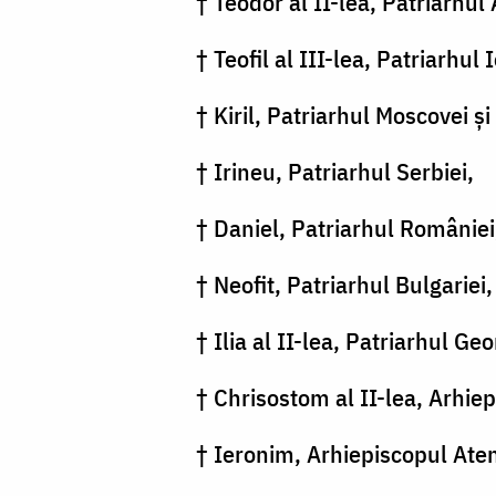
FOTO)
† Teodor al II-lea, Patriarhul A
† Teofil al III-lea, Patriarhul
† Kiril, Patriarhul Moscovei şi 
† Irineu, Patriarhul Serbiei,
† Daniel, Patriarhul României
† Neofit, Patriarhul Bulgariei,
† Ilia al II-lea, Patriarhul Geo
† Chrisostom al II-lea, Arhiep
† Ieronim, Arhiepiscopul Atene