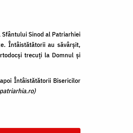
Sfântului Sinod al Patriarhiei
. Întâistătătorii au săvârşit,
rtodocşi trecuţi la Domnul şi
oi Întâistătătorii Bisericilor
patriarhia.ro)