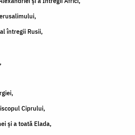
lexandriei şi a Întregii Africi,
 Ierusalimului,
al întregii Rusii,
,
rgiei,
iscopul Ciprului,
i şi a toată Elada,