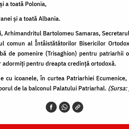
şi a toată Polonia,
anei şi a toată Albania.
ii, Arhimandritul Bartolomeu Samaras, Secretarul 
 comun al Întâistătătorilor Bisericilor Ortodoxe
jbă de pomenire (Trisaghion) pentru patriarhii o
r adormiţi pentru dreapta credinţă ortodoxă.
e cu icoanele, în curtea Patriarhiei Ecumenice, ap
orul de la balconul Palatului Patriarhal.
(Sursa: 