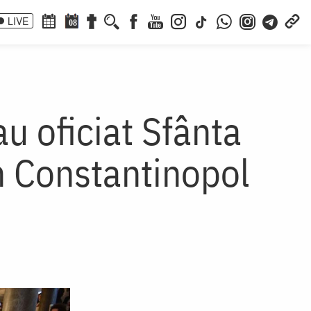
LIVE
08
au oficiat Sfânta
in Constantinopol