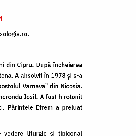
M
xologia.ro.
hí din Cipru. După încheierea
Atena. A absolvit în 1978 şi s-a
postolul Varnava” din Nicosia.
eronda Iosif. A fost hirotonit
d, Părintele Efrem a preluat
edere liturgic și tipiconal