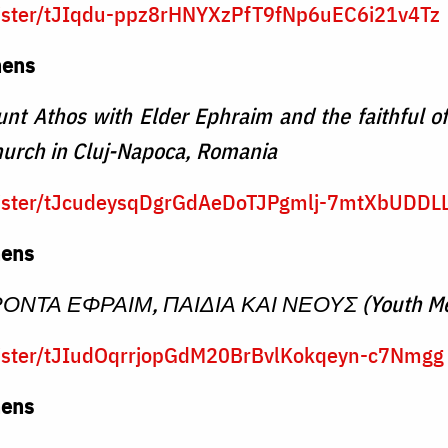
gister/tJIqdu-ppz8rHNYXzPfT9fNp6uEC6i21v4Tz
hens
nt Athos with Elder Ephraim and the faithful of
hurch in Cluj-Napoca, Romania
egister/tJcudeysqDgrGdAeDoTJPgmlj-7mtXbUDDL
hens
ΝΤΑ ΕΦΡΑΙΜ, ΠΑΙΔΙΑ ΚΑΙ ΝΕΟΥΣ (Youth Me
gister/tJIudOqrrjopGdM20BrBvlKokqeyn-c7Nmgg
hens