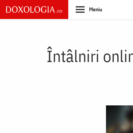
Skip
Meniu
to
main
Main
content
navigation
Întâlniri onl