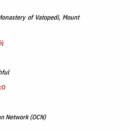
Monastery of Vatopedi, Mount
6j
hful
cO
ian Network (OCN)