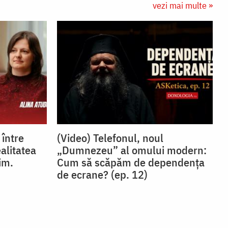
vezi mai multe »
 între
(Video) Telefonul, noul
ealitatea
„Dumnezeu” al omului modern:
im.
Cum să scăpăm de dependența
de ecrane? (ep. 12)