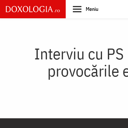
Skip
Meniu
to
main
Main
content
navigation
Interviu cu PS 
provocările 