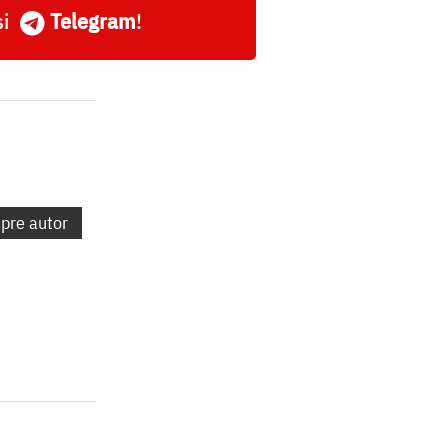
și
Telegram
!
spre autor