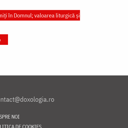
ţi în Domnul; valoarea liturgică şi
p
SPRE NOI
LITICA DE COOKIES