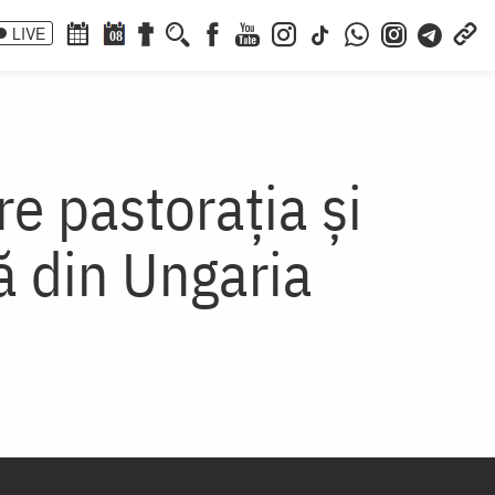
LIVE
08
re pastorația și
ă din Ungaria