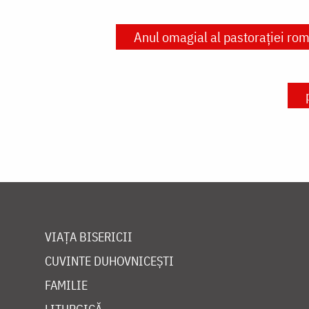
Anul omagial al pastoraţiei rom
VIAȚA BISERICII
CUVINTE DUHOVNICEȘTI
FAMILIE