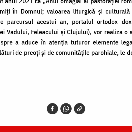
anul 2021 ca „Anul omagial al pastorației ­româ
ți în ­Domnul; valoarea ­liturgică și culturală a
parcursul acestui an, portalul ortodox doxo
 Vadului, Feleacului și Clujului), vor realiza o s
spre a aduce în atenția tuturor elemente legat
lături de preoți și de comunitățile parohiale, le d