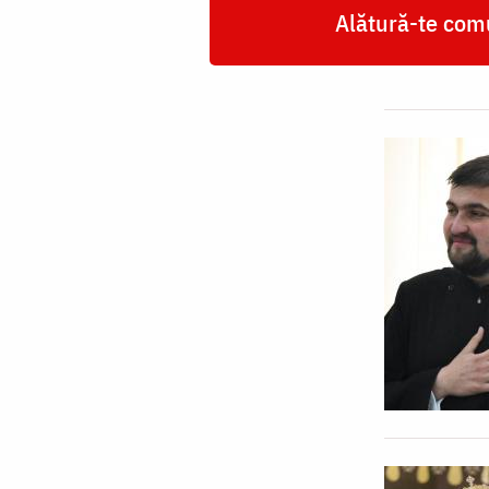
Alătură-te comu