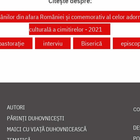
Citește despre:
ânilor din afara României şi comemorativ al celor adormi
culturală a cimitirelor - 2021
pastorație
interviu
Biserică
episco
AUTORI
PĂRINȚI DUHOVNICEȘTI
DE
MAICI CU VIAȚĂ DUHOVNICEASCĂ
PO