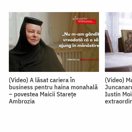
(Video) A lăsat cariera în
(Video) Ma
business pentru haina monahală
Juncanaru
– povestea Maicii Starețe
Iustin Mo
Ambrozia
extraordi