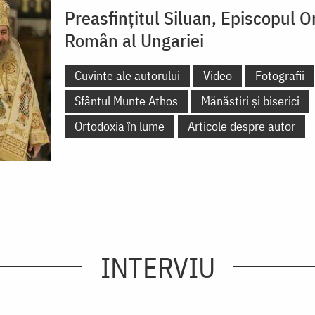
Preasfințitul Siluan, Episcopul 
Român al Ungariei
Cuvinte ale autorului
Video
Fotografii
Sfântul Munte Athos
Mănăstiri și biserici
Ortodoxia în lume
Articole despre autor
INTERVIU