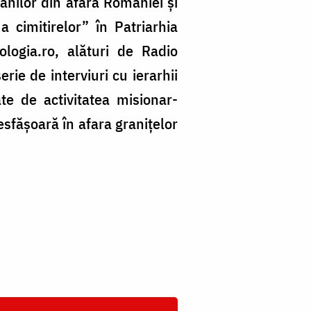
nilor din afara ­României și
 ­cimitirelor” în Patriarhia
logia.ro, alături de Radio
erie de interviuri cu ierarhii
e de activitatea misionar-
esfășoară în afara granițelor