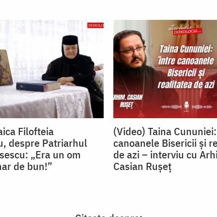
ica Filofteia
(Video) Taina Cununiei:
, despre Patriarhul
canoanele Bisericii și r
isescu: „Era un om
de azi – interviu cu Arh
nar de bun!”
Casian Rușeț