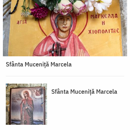
Sfânta Muceniță Marcela
Sfânta Muceniță Marcela