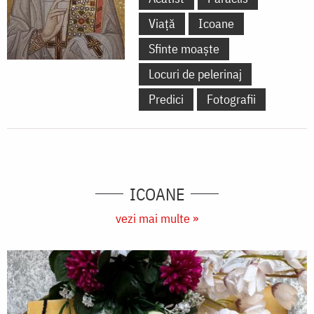
Viață
Icoane
Sfinte moaște
Locuri de pelerinaj
Predici
Fotografii
ICOANE
vezi mai multe »