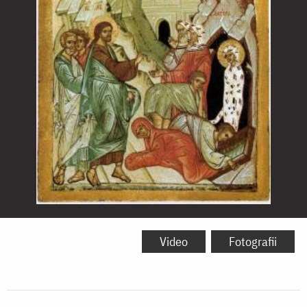
Învierea
lui
Video
Fotografii
Lazăr