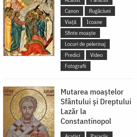
Canon
Rugăciuni
Viață
Icoane
Sfinte moaște
Locuri de pelerinaj
Predici
Video
Fotografii
Mutarea moaștelor
Sfântului și Dreptului
Lazăr la
Constantinopol
Acatist
Paraclis