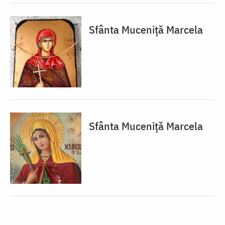
Sfânta Muceniță Marcela
Sfânta Muceniță Marcela