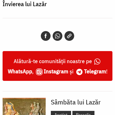
Învierea lui Lazăr
Alătură-te comunității noastre pe
WhatsApp
,
Instagram
și
Telegram
!
Sâmbăta lui Lazăr
Acatist
Paraclis