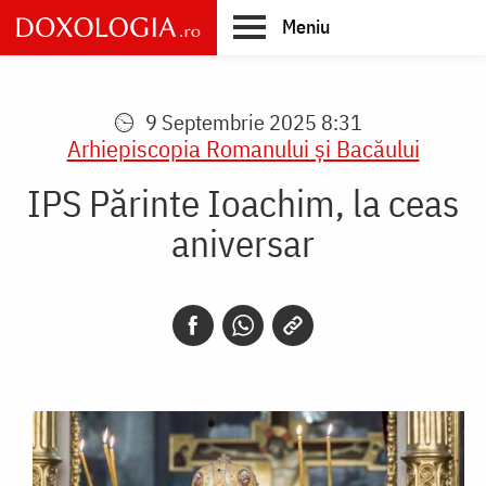
Skip
Meniu
to
main
Main
content
navigation
9 Septembrie 2025 8:31
Arhiepiscopia Romanului şi Bacăului
IPS Părinte Ioachim, la ceas
aniversar