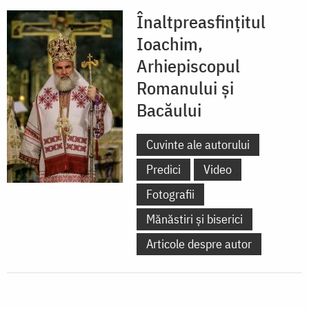
Înaltpreasfințitul
Ioachim,
Arhiepiscopul
Romanului și
Bacăului
Cuvinte ale autorului
Predici
Video
Fotografii
Mănăstiri și biserici
Articole despre autor