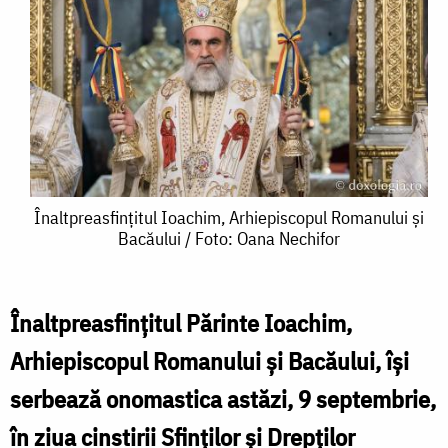
Înaltpreasfințitul
Înaltpreasfințitul Ioachim, Arhiepiscopul Romanului și
Bacăului / Foto: Oana Nechifor
Ioachim,
Arhiepiscopul
Romanului
Înaltpreasfințitul Părinte Ioachim,
și
Arhiepiscopul Romanului și Bacăului, îşi
Bacăului
serbează onomastica astăzi, 9 septembrie,
/
în ziua cinstirii Sfinților și Drepților