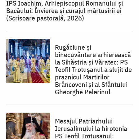
IPS Ioachim, Arhiepiscopul Romanului și
Bacăului: Învierea și curajul mărtusirii ei
(Scrisoare pastorală, 2026)
Rugăciune și
binecuvântare arhierească
la Sihăstria și Văratec: PS
Teofil Trotușanul a slujit de
praznicul Martirilor
Brâncoveni și al Sfântului
Gheorghe Pelerinul
Mesajul Patriarhului
Ierusalimului la hirotonia
PS Teofil Trotușanul: