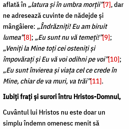
aflată în
„latura și în umbra morții”
[7]
, dar
ne adresează cuvinte de nădejde și
mângâiere:
„Îndrăzniți! Eu am biruit
lumea”
[8]
;
„Eu sunt nu vă temeți!”
[9]
;
„Veniți la Mine toți cei osteniți și
împovărați și Eu vă voi odihni pe voi”
[10]
;
„Eu sunt învierea și viața cel ce crede în
Mine, chiar de va muri, va trăi”
[11]
.
Iubiți frați și surori întru Hristos-Domnul,
Cuvântul lui Hristos nu este doar un
simplu îndemn omenesc menit să