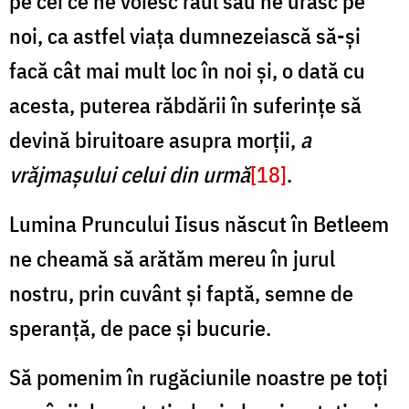
pe cei ce ne voiesc răul sau ne urăsc pe
noi, ca astfel viața dumnezeiască să-și
facă cât mai mult loc în noi și, o dată cu
acesta, puterea răbdării în suferințe să
devină biruitoare asupra morții,
a
vrăjmașului celui din urmă
[18]
.
Lumina Pruncului Iisus născut în Betleem
ne cheamă să arătăm mereu în jurul
nostru, prin cuvânt și faptă, semne de
speranță, de pace și bucurie.
Să pomenim în rugăciunile noastre pe toți