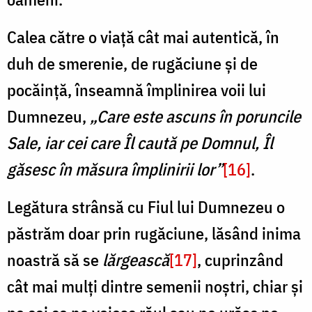
Calea către o viață cât mai autentică, în
duh de smerenie, de rugăciune și de
pocăință, înseamnă împlinirea voii lui
Dumnezeu,
„Care este ascuns în poruncile
Sale, iar cei care Îl caută pe Domnul, Îl
găsesc în măsura împlinirii lor”
[16]
.
Legătura strânsă cu Fiul lui Dumnezeu o
păstrăm doar prin rugăciune, lăsând inima
noastră să se
lărgească
[17]
, cuprinzând
cât mai mulți dintre semenii noștri, chiar și