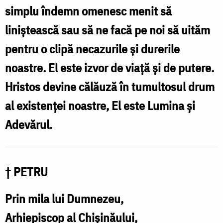
pr.
simplu îndemn omenesc menit să
Silviu
liniștească sau să ne facă pe noi să uităm
Cluci)
pentru o clipă necazurile și durerile
noastre. El este izvor de viață și de putere.
Hristos devine călăuză în tumultosul drum
al existenței noastre, El este Lumina și
Adevărul.
† PETRU
Prin mila lui Dumnezeu,
Arhiepiscop al Chișinăului,