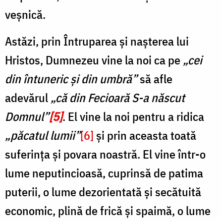
veșnică.
Astăzi, prin Întruparea și nașterea lui
Hristos, Dumnezeu vine la noi ca pe
„cei
din întuneric și din umbră”
să afle
adevărul
„că din Fecioară S-a născut
Domnul”
[5]
. El vine la noi pentru a ridica
„păcatul lumii”
[6]
și prin aceasta toată
suferința și povara noastră. El vine într-o
lume neputincioasă, cuprinsă de patima
puterii, o lume dezorientată și secătuită
economic, plină de frică și spaimă, o lume