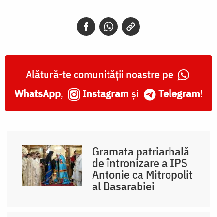
Alătură-te comunității noastre pe
WhatsApp
,
Instagram
și
Telegram
!
Gramata patriarhală
de întronizare a IPS
Antonie ca Mitropolit
al Basarabiei