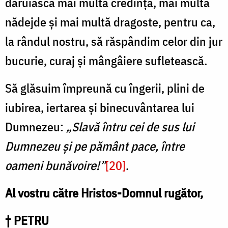
dăruiască mai multă credință, mai multă
nădejde și mai multă dragoste, pentru ca,
la rândul nostru, să răspândim celor din jur
bucurie, curaj și mângâiere sufletească.
Să glăsuim împreună cu îngerii, plini de
iubirea, iertarea și binecuvântarea lui
Dumnezeu:
„Slavă întru cei de sus lui
Dumnezeu și pe pământ pace, între
oameni bunăvoire!”
[20]
.
Al vostru către Hristos-Domnul rugător,
† PETRU