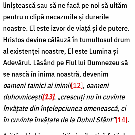
liniștească sau să ne facă pe noi să uităm
pentru o clipă necazurile și durerile
noastre. El este izvor de viață și de putere.
Hristos devine călăuză în tumultosul drum
al existenței noastre, El este Lumina și
Adevărul. Lăsând pe Fiul lui Dumnezeu să
se nască în inima noastră, devenim
oameni tainici ai inimii
[12]
,
oameni
duhovnicești
[13]
,
„crescuți nu în cuvinte
învățate din înțelepciunea omenească, ci
în cuvinte învățate de la Duhul Sfânt”
[14]
.