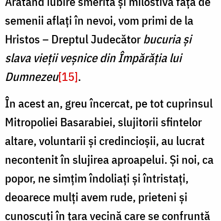
Arătând iubire smerită și milostivă față de
semenii aflați în nevoi, vom primi de la
Hristos – Dreptul Judecător
bucuria și
slava vieții veșnice din Împărăția lui
Dumnezeu
[15]
.
În acest an, greu încercat, pe tot cuprinsul
Mitropoliei Basarabiei, slujitorii sfintelor
altare, voluntarii și credincioșii, au lucrat
necontenit în slujirea aproapelui. Și noi, ca
popor, ne simțim îndoliați și întristați,
deoarece mulți avem rude, prieteni și
cunoscuți în țara vecină care se confruntă