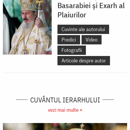
Basarabiei și Exarh al
Plaiurilor
Cuvinte ale autorului
Predici
Video
Fotografii
Articole despre autor
CUVÂNTUL IERARHULUI
vezi mai multe »