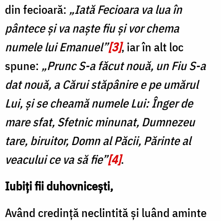
din fecioară:
„Iată Fecioara va lua în
pântece și va naște fiu și vor chema
numele lui Emanuel”
[3]
, iar în alt loc
spune:
„Prunc S-a făcut nouă, un Fiu S-a
dat nouă, a Cărui stăpânire e pe umărul
Lui, și se cheamă numele Lui: Înger de
mare sfat, Sfetnic minunat, Dumnezeu
tare, biruitor, Domn al Păcii, Părinte al
veacului ce va să fie”
[4]
.
Iubiți fii duhovnicești,
Având credință neclintită și luând aminte