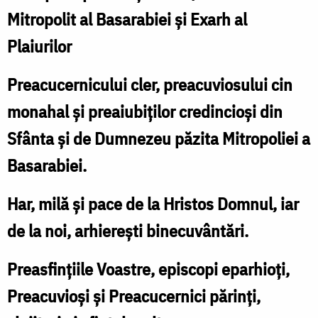
Mitropolit al Basarabiei și Exarh al
Plaiurilor
Preacucernicului cler, preacuviosului cin
monahal și preaiubiților credincioși din
Sfânta și de Dumnezeu păzita Mitropoliei a
Basarabiei.
Har, milă și pace de la Hristos Domnul, iar
de la noi, arhierești binecuvântări.
Preasfințiile Voastre, episcopi eparhioți,
Preacuvioși și Preacucernici părinți,