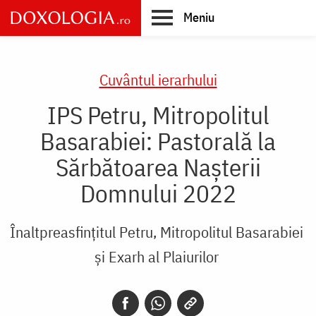
Skip
Meniu
to
main
Main
content
navigation
Cuvântul ierarhului
IPS Petru, Mitropolitul
Basarabiei: Pastorală la
Sărbătoarea Nașterii
Domnului 2022
Înaltpreasfințitul Petru, Mitropolitul Basarabiei
și Exarh al Plaiurilor