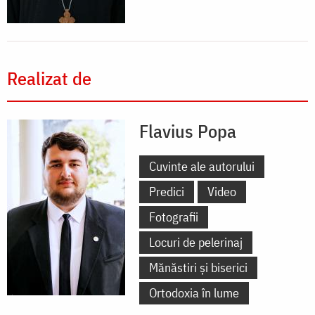
Realizat de
Flavius Popa
Cuvinte ale autorului
Predici
Video
Fotografii
Locuri de pelerinaj
Mănăstiri și biserici
Ortodoxia în lume