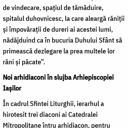
de vindecare, spațiul de tămăduire,
spitalul duhovnicesc, la care aleargă răniții
și împovărații de dureri ai acestei lumi,
nădăjduind ca în bucuria Duhului Sfânt să
primească dezlegare la prea multele lor
răni și păcate”.
Noi arhidiaconi în slujba Arhiepiscopiei
Iașilor
În cadrul Sfintei Liturghii, ierarhul a
hirotesit trei diaconi ai Catedralei
Mitropolitane întru arhidiacon, pentru