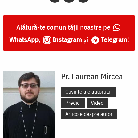
Alătură-te comunității noastre pe
WhatsApp
,
Instagram
și
Telegram
!
Pr. Laurean Mircea
Cuvinte ale autorului
Predici
Video
Articole despre autor