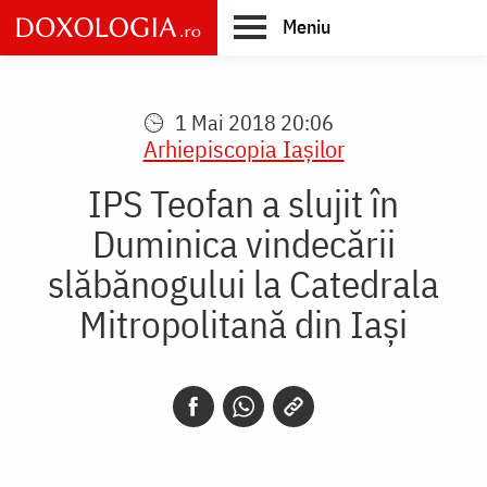
Skip
Meniu
to
main
Main
content
navigation
1 Mai 2018 20:06
Arhiepiscopia Iaşilor
IPS Teofan a slujit în
Duminica vindecării
slăbănogului la Catedrala
Mitropolitană din Iași