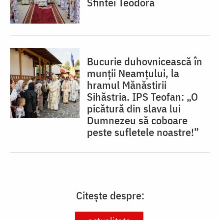
Sfintei Teodora
Bucurie duhovnicească în
munții Neamțului, la
hramul Mănăstirii
Sihăstria. IPS Teofan: „O
picătură din slava lui
Dumnezeu să coboare
peste sufletele noastre!”
Citește despre: