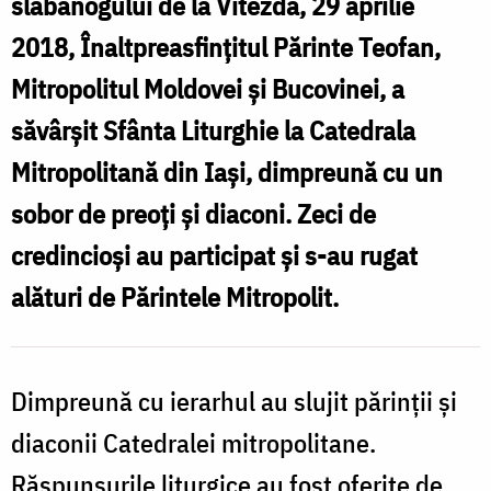
slăbănogului de la Vitezda, 29 aprilie
2018, Înaltpreasfințitul Părinte Teofan,
A
Mitropolitul Moldovei și Bucovinei, a
săvârșit Sfânta Liturghie la Catedrala
Mitropolitană din Iași, dimpreună cu un
sobor de preoți și diaconi. Zeci de
credincioși au participat și s-au rugat
alături de Părintele Mitropolit.
Dimpreună cu ierarhul au slujit părinții și
diaconii Catedralei mitropolitane.
Răspunsurile liturgice au fost oferite de