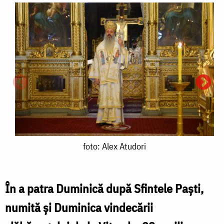
foto:
foto: Alex Atudori
Alex
Atudori
În a patra Duminică după Sfintele Paști,
numită și Duminica vindecării
f